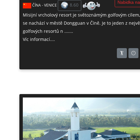
Nabidka na
8.60
ČÍNA - VENICE
Misijní vrcholový resort je světoznámým golfovým cílem,
se nachází v městě Dongguan v Číně. Je to jeden z nejvě
golfových resortů n .......
Víc informací....