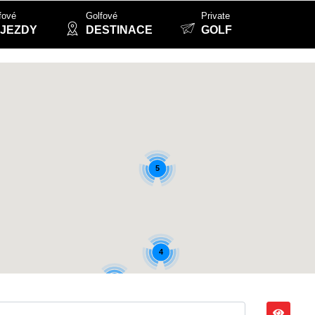
fové
Golfové
Private
JEZDY
DESTINACE
GOLF
5
4
6