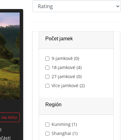
Počet jamek
9-jamkové (0)
18-jamkové (4)
27-jamkové (0)
Více jamkové (2)
Región
 na míru
Kunming (1)
l
Shanghai (1)
učástí