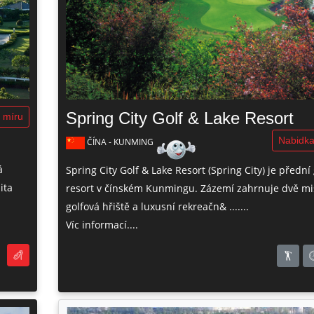
Spring City Golf & Lake Resort
 míru
Nabidka
ČÍNA - KUNMING
á
Spring City Golf & Lake Resort (Spring City) je přední
ita
resort v čínském Kunmingu. Zázemí zahrnuje dvě mi
golfová hřiště a luxusní rekreačn& .......
Víc informací....