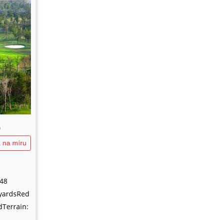
b
 na míru
48
 yardsRed
dTerrain: