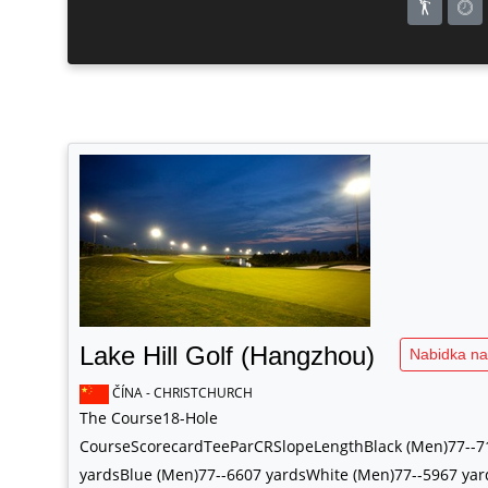
Lake Hill Golf (Hangzhou)
Nabidka na
ČÍNA - CHRISTCHURCH
The Course18-Hole
CourseScorecardTeeParCRSlopeLengthBlack (Men)77--7
yardsBlue (Men)77--6607 yardsWhite (Men)77--5967 ya