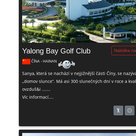
Yalong Bay Golf Club
Nabidka na
ČÍNA - HAINAN
Sanya, která se nachází v nejjižnější části Číny, se nazýv
„domov slunce“. Má asi 300 slunečných dní v roce a kval
ovzduš&i .......
Víc informací....