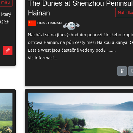
The Dunes at Shenzhou Peninsul
 míru
Hainan
Nabidka
 který
tších
ČÍNA - HAINAN
Nachází se na jihovýchodním pobřeží čínského tropi
ostrova Hainan, na půli cesty mezi Haikou a Sanya. O
East a West jsou částečně vedeny pod& .......
Víc informací....