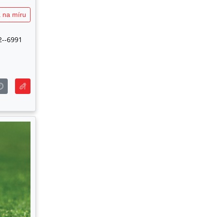
 na míru
2--6991