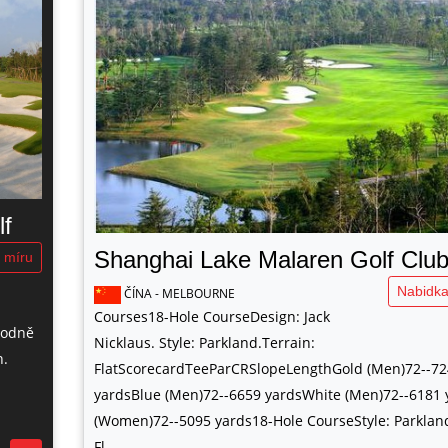
lf
Shanghai Lake Malaren Golf Clu
 míru
Nabidka
ČÍNA - MELBOURNE
Courses18-Hole CourseDesign: Jack
rodně
Nicklaus. Style: Parkland.Terrain:
h.
FlatScorecardTeeParCRSlopeLengthGold (Men)72--72
yardsBlue (Men)72--6659 yardsWhite (Men)72--6181
(Women)72--5095 yards18-Hole CourseStyle: Parklan
Fl .......