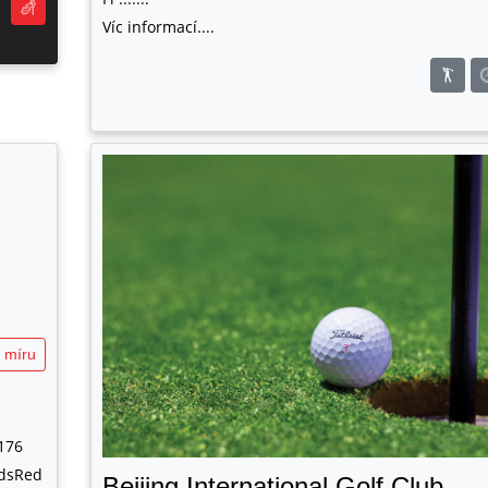
Víc informací....
 míru
176
rdsRed
Beijing International Golf Club