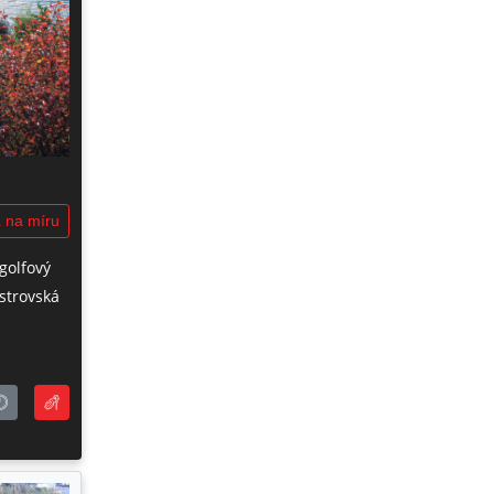
 na míru
 golfový
strovská