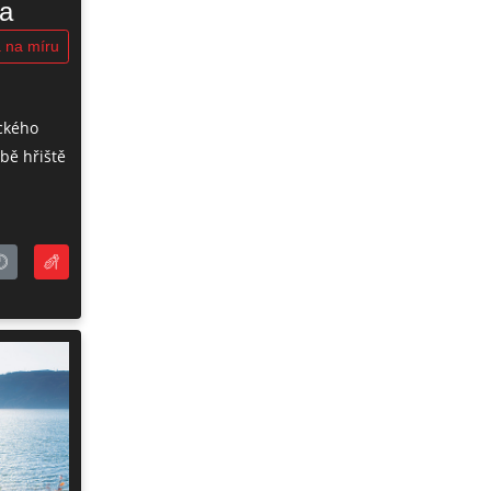
a
 na míru
ckého
bě hřiště