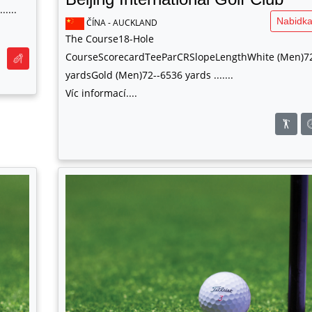
....
Nabidka
ČÍNA - AUCKLAND
The Course18-Hole
CourseScorecardTeeParCRSlopeLengthWhite (Men)7
yardsGold (Men)72--6536 yards .......
Víc informací....