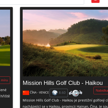
 míru
Mission Hills Golf Club - Haikou
lené
Nabidka
8.60
ČÍNA - VENICE
hřiště
Mission Hills Golf Club - Haikou je prestižní golfový cí
nacházející se v Haikou, provincii Hainan, Čína. Je so