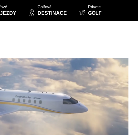
fové
Golfové
Private
JEZDY
DESTINACE
GOLF