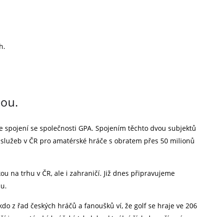
h.
nou.
e spojení se společnosti GPA. Spojením těchto dvou subjektů
ch služeb v ČR pro amatérské hráče s obratem přes 50 milionů
u na trhu v ČR, ale i zahraničí. Již dnes připravujeme
mu.
do z řad českých hráčů a fanoušků ví, že golf se hraje ve 206