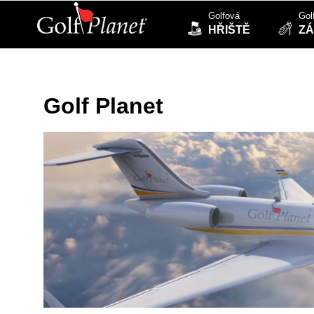
Golfová
Gol
HŘIŠTĚ
ZÁ
Golf Planet