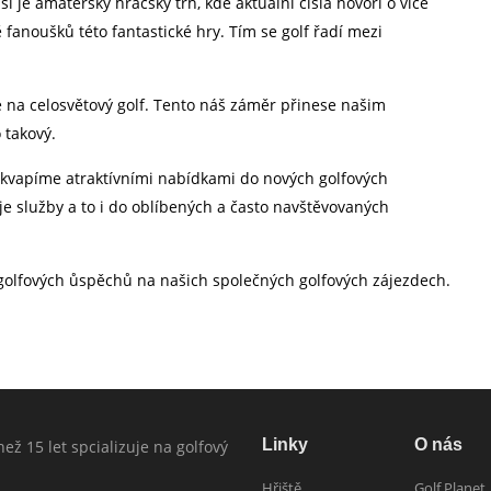
í je amatérský hráčský trh, kde aktuální čísla hovoří o více
 fanoušků této fantastické hry. Tím se golf řadí mezi
e na celosvětový golf. Tento náš záměr přinese našim
 takový.
řekvapíme atraktívními nabídkami do nových golfových
je služby a to i do oblíbených a často navštěvovaných
olfových ůspěchů na našich společných golfových zájezdech.
Linky
O nás
c než 15 let spcializuje na golfový
Hřiště
Golf Planet