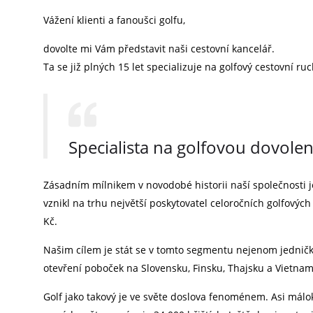
Vážení klienti a fanoušci golfu,
dovolte mi Vám představit naši cestovní kancelář.
Ta se již plných 15 let specializuje na golfový cestovní ruc
Specialista na golfovou dovole
Zásadním mílnikem v novodobé historii naší společnosti j
vznikl na trhu největší poskytovatel celoročních golfový
Kč.
Našim cílem je stát se v tomto segmentu nejenom jedničko
otevření poboček na Slovensku, Finsku, Thajsku a Vietna
Golf jako takový je ve světe doslova fenoménem. Asi málok