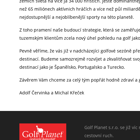
zemích světa na více ja 34 000 hřištích. Ještě dominantnejš
než 65 miliónech aktívnich hráčích a více než půl miliardě
nejdostupnější a nejoblíbenější sporty na této planetě.
Z toho pramení naše budoucí strategie, která se zaměřuj
tuzemským klientům zcela nový úhel pohledu na golf jako
Pevně věříme, že vás již v nadcházejíci golfové sezóně p
destinací. Budeme samozrejmě rozvíjet a zkvalitňovat svo
destinací jako je Španělsko, Portugalsko a Turecko.
Závěrem Vám chceme za celý tým popřát hodně zdraví a g
Adolf Červinka a Michal Křeček
Golf Planet s.r.o. se již ví
cestovní ruch.