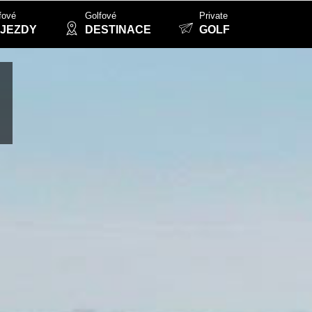
fové
Golfové
Private
JEZDY
DESTINACE
GOLF