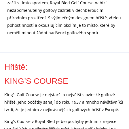
začít s tímto sportem, Royal Bled Golf Course nabízí
nezapomenutelný golfový zážitek v dechberoucím
přírodním prostředí. S výjimečným designem hřiště, vřelou
pohostinností a okouzlujícím okolím je to místo, které by
neměli minout žádní nadšenci golfového sportu.
Hřiště:
KING’S COURSE
King’s Golf Course je nejstarší a největší slovinské golfové
hřiště. Jeho počátky sahají do roku 1937 a mnoho návštěvníků
tvrdí, že je jedním z nejkrásnějších golfových hřišť v Evropě.
King's Course v Royal Bled je bezpochyby jedním z nejvíce
vzrušujících a nejkrásnějších míst k hraní golfu kdekoli na