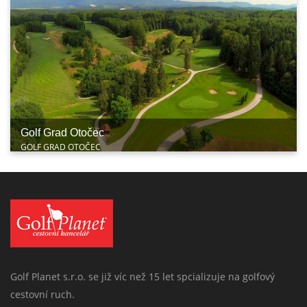
Golf Grad Otočec
GOLF GRAD OTOČEC
Golf Planet s.r.o. se již víc než 15 let spcializuje na golfový
cestovní ruch.