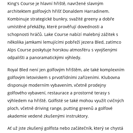
King's Course je hlavní hřiště, navržené slavným
architektem golfových hřišť Donaldem Harradinem.
Kombinuje strategické bunkry, svažité greeny a dobře
umístěné překážky, které prověřují dovednosti a
schopnosti hráčů. Lake Course nabízí malebný zážitek s
několika jamkami lemujícími pobřeží jezera Bled, zatímco
Alps Course poskytuje horskou atmosféru s vyvýšenými
odpališti a panoramatickými výhledy.
Royal Bled není jen golfovým hřištěm, ale také komplexním
golfovým letoviskem s prvotřídními zařízeními. Klubovna
disponuje moderním vybavením, včetně prodejny
golfového vybavení, restaurace a prostorné terasy s
výhledem na hřiště. Golfisté se také mohou využít cvičných
ploch, včetně driving range, putting greenů a golfové
akademie vedené zkušenými instruktory.
Ať už jste zkušený golfista nebo začátečník, který se chystá