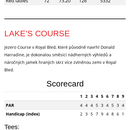
Red ladies
72
73.20
126
5332
LAKE’S COURSE
Jezero Course v Royal Bled, které původně navrhl Donald
Harradine, je dokonalou směsicí nádherných výhledů a
náročných jamek hraných skrz více zvlněnou zemi v Royal
Bled.
Scorecard
1
2
3
4
5
6
7
8
9
PAR
4
4
4
5
3
4
5
3
4
Handicap (index)
2
3
5
7
9
4
8
6
1
Tees: