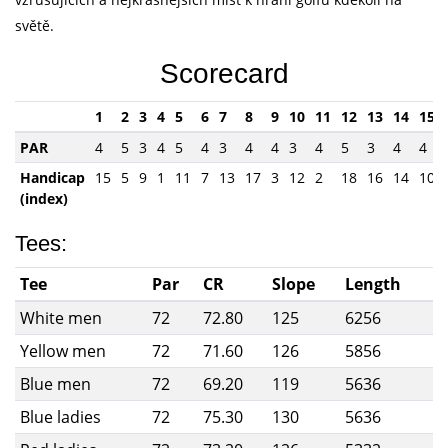
světě.
Scorecard
1
2
3
4
5
6
7
8
9
10
11
12
13
14
15
PAR
4
5
3
4
5
4
3
4
4
3
4
5
3
4
4
Handicap
15
5
9
1
11
7
13
17
3
12
2
18
16
14
10
(index)
Tees:
Tee
Par
CR
Slope
Length
White men
72
72.80
125
6256
Yellow men
72
71.60
126
5856
Blue men
72
69.20
119
5636
Blue ladies
72
75.30
130
5636