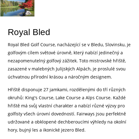
Royal Bled
Royal Bled Golf Course, nacházející se v Bledu, Slovinsku, je
golfovým cílem světové úrovně, který nabízí jedinečný a
nezapomenutelný golfový zážitek. Toto mistrovské hřiště,
zasazené v malebných Julijských Alpách, je proslulé svou
úchvatnou přírodní krásou a náročným designem.
Hřiště disponuje 27 jamkami, rozdělenými do tří různých
okruhů: King's Course, Lake Course a Alps Course. Každé
hřiště má svůj vlastní charakter a nabízí různé výzvy pro
golfisty všech úrovní dovedností. Fairways jsou perfektně
udržované a obklopené dechberoucími výhledy na okolní
hory, bujný les a ikonické jezero Bled.