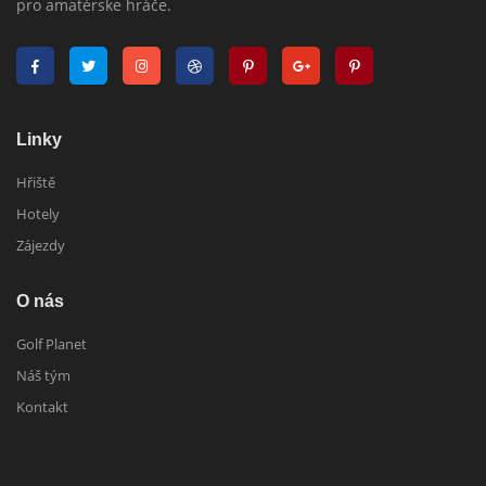
pro amatérske hráče.
Linky
Hřiště
Hotely
Zájezdy
O nás
Golf Planet
Náš tým
Kontakt