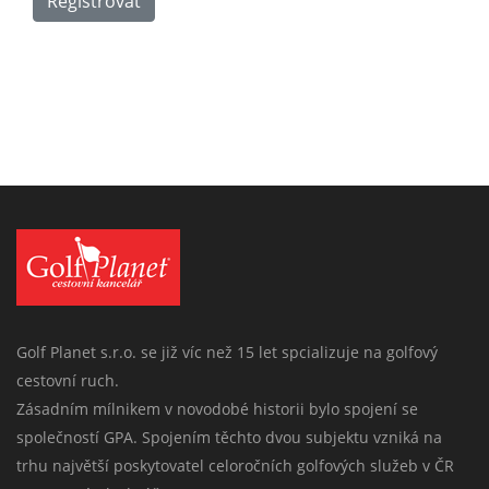
Registrovat
Golf Planet s.r.o. se již víc než 15 let spcializuje na golfový
cestovní ruch.
Zásadním mílnikem v novodobé historii bylo spojení se
společností GPA. Spojením těchto dvou subjektu vzniká na
trhu najvětší poskytovatel celoročních golfových služeb v ČR