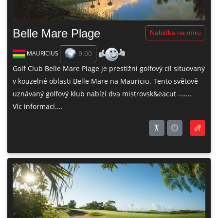
Belle Mare Plage
Nabidka na míru
9.00
MAURICIUS
Golf Club Belle Mare Plage je prestižní golfový cíl situovaný
v kouzelné oblasti Belle Mare na Mauriciu. Tento světově
uznávaný golfový klub nabízí dva mistrovsk&eacut .......
Víc informací....