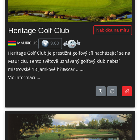
Heritage Golf Club
Nabidka na míru
9.00
MAURICIUS
Heritage Golf Club je prestižní golfový cíl nacházející se na
Mauriciu. Tento světově uznávaný golfový klub nabízí
mistrovské 18-jamkové hři&scar .......
Víc informací....