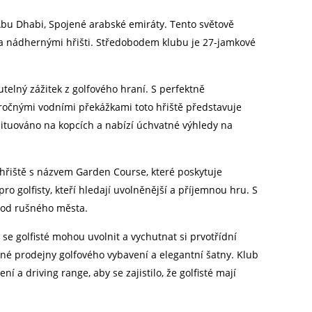
v Abu Dhabi, Spojené arabské emiráty. Tento světově
i a nádhernými hřišti. Středobodem klubu je 27-jamkové
elný zážitek z golfového hraní. S perfektně
ročnými vodními překážkami toto hřiště představuje
 situováno na kopcích a nabízí úchvatné výhledy na
 hřiště s názvem Garden Course, které poskytuje
pro golfisty, kteří hledají uvolněnější a příjemnou hru. S
 od rušného města.
se golfisté mohou uvolnit a vychutnat si prvotřídní
né prodejny golfového vybavení a elegantní šatny. Klub
í a driving range, aby se zajistilo, že golfisté mají