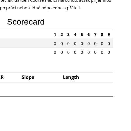
átečník, Garden Course nabízí náročnou, avšak příjemnou
 po práci nebo klidné odpoledne s přáteli.
Scorecard
1
2
3
4
5
6
7
8
9
0
0
0
0
0
0
0
0
0
0
0
0
0
0
0
0
0
0
CR
Slope
Length