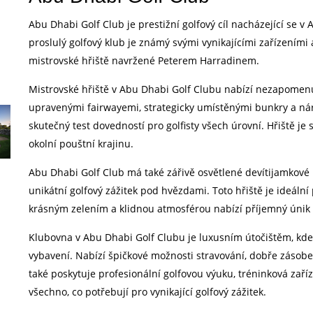
Abu Dhabi Golf Club je prestižní golfový cíl nacházející se 
proslulý golfový klub je známý svými vynikajícími zařízením
mistrovské hřiště navržené Peterem Harradinem.
Mistrovské hřiště v Abu Dhabi Golf Clubu nabízí nezapomenut
upravenými fairwayemi, strategicky umístěnými bunkry a ná
skutečný test dovedností pro golfisty všech úrovní. Hřiště je
okolní pouštní krajinu.
Abu Dhabi Golf Club má také zářivě osvětlené devítijamkové
unikátní golfový zážitek pod hvězdami. Toto hřiště je ideální 
krásným zelením a klidnou atmosférou nabízí příjemný únik
Klubovna v Abu Dhabi Golf Clubu je luxusním útočištěm, kde 
vybavení. Nabízí špičkové možnosti stravování, dobře zásobe
také poskytuje profesionální golfovou výuku, tréninková zařízen
všechno, co potřebují pro vynikající golfový zážitek.