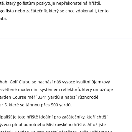
, který golfistům poskytuje nepřekonatelná hřiště,
olfista nebo začátečník, který se chce zdokonalit, tento
abi.
abi Golf Clubu se nachází náš vysoce kvalitní 9jamkový
 osvětlené moderním systémem reflektorů, který umožňuje
Garden Course měří 3341 yardů a nabízí různorodé
ar 5, které se táhnou přes 500 yardů.
išť je toto hřiště ideální pro začátečníky, kteří chtějí
výzvou plnohodnotného Mistrovského hřiště. Ať už jste