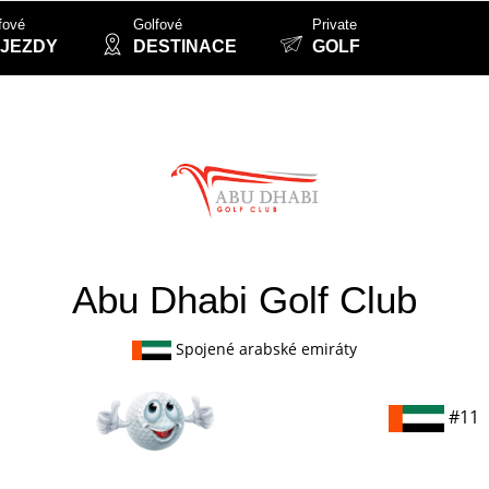
fové
Golfové
Private
JEZDY
DESTINACE
GOLF
Abu Dhabi Golf Club
Spojené arabské emiráty
#11