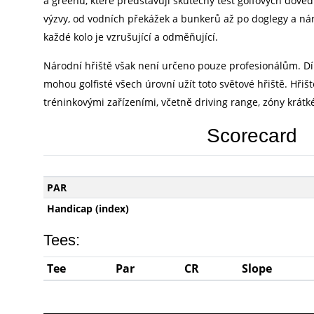
a greenu, které představují skutečný test golfových doved
výzvy, od vodních překážek a bunkerů až po doglegy a náro
každé kolo je vzrušující a odměňující.
Národní hřiště však není určeno pouze profesionálům. Díky
mohou golfisté všech úrovní užít toto světové hřiště. Hři
tréninkovými zařízeními, včetně driving range, zóny krátk
Scorecard
PAR
Handicap (index)
Tees:
Tee
Par
CR
Slope