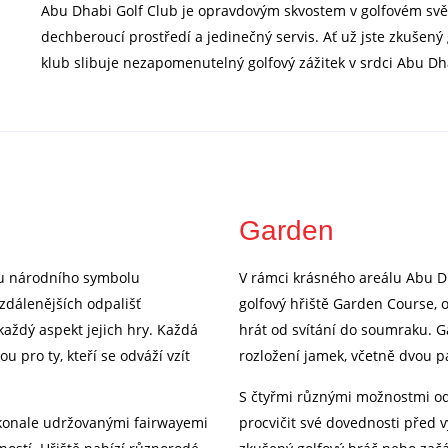
Abu Dhabi Golf Club je opravdovým skvostem v golfovém světě
dechberoucí prostředí a jedinečný servis. Ať už jste zkušený g
klub slibuje nezapomenutelný golfový zážitek v srdci Abu Dh
Garden
nu národního symbolu
V rámci krásného areálu Abu Dh
zdálenějších odpališť
golfový hřiště Garden Course,
 každý aspekt jejich hry. Každá
hrát od svítání do soumraku. 
 pro ty, kteří se odváží vzít
rozložení jamek, včetně dvou p
S čtyřmi různými možnostmi odpal
okonale udržovanými fairwayemi
procvičit své dovednosti před 