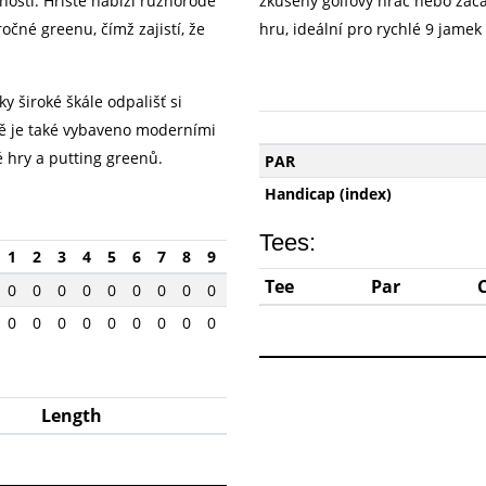
ností. Hřiště nabízí různorodé
zkušený golfový hráč nebo zač
čné greenu, čímž zajistí, že
hru, ideální pro rychlé 9 jamek
 široké škále odpališť si
ště je také vybaveno moderními
é hry a putting greenů.
PAR
Handicap (index)
Tees:
1
2
3
4
5
6
7
8
9
Tee
Par
0
0
0
0
0
0
0
0
0
0
0
0
0
0
0
0
0
0
Length