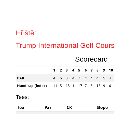
Hřiště:
Trump International Golf Cour
Scorecard
1
2
3
4
5
6
7
8
9
10
PAR
4
5
3
4
3
4
4
4
5
4
Handicap (index)
11
5
13
1
17
7
3
15
9
4
Tees:
Tee
Par
CR
Slope