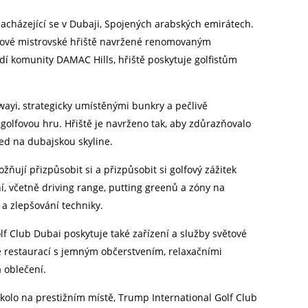
 nacházející se v Dubaji, Spojených arabských emirátech.
mkové mistrovské hřiště navržené renomovaným
í komunity DAMAC Hills, hřiště poskytuje golfistům
ayi, strategicky umístěnými bunkry a pečlivě
golfovou hru. Hřiště je navrženo tak, aby zdůrazňovalo
led na dubajskou skyline.
ňují přizpůsobit si a přizpůsobit si golfový zážitek
, včetně driving range, putting greenů a zóny na
 a zlepšování techniky.
f Club Dubai poskytuje také zařízení a služby světové
 restaurací s jemným občerstvením, relaxačními
 oblečení.
t kolo na prestižním místě, Trump International Golf Club