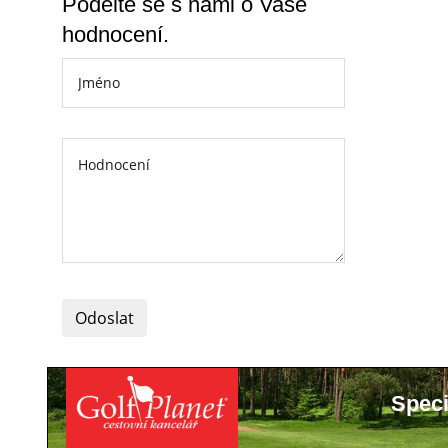
Podělte se s námi o Vaše
hodnocení.
Odoslat
Speci