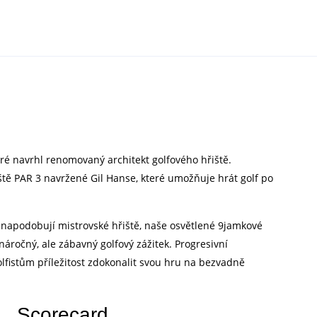
teré navrhl renomovaný architekt golfového hřiště.
ště PAR 3 navržené Gil Hanse, které umožňuje hrát golf po
é napodobují mistrovské hřiště, naše osvětlené 9jamkové
áročný, ale zábavný golfový zážitek. Progresivní
olfistům příležitost zdokonalit svou hru na bezvadně
Scorecard