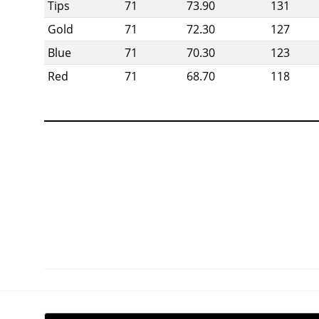
Tips
71
73.90
131
Gold
71
72.30
127
Blue
71
70.30
123
Red
71
68.70
118