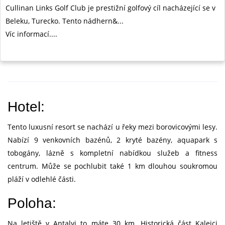
Cullinan Links Golf Club je prestižní golfový cíl nacházející se v
Beleku, Turecko. Tento nádhern&...
Víc informací....
Hotel:
Tento luxusní resort se nachází u řeky mezi borovicovými lesy.
Nabízí 9 venkovních bazénů, 2 kryté bazény, aquapark s
tobogány, lázně s kompletní nabídkou služeb a fitness
centrum. Může se pochlubit také 1 km dlouhou soukromou
pláží v odlehlé části.
Poloha:
Na letiště v Antalyi to máte 30 km. Historická část Kaleici