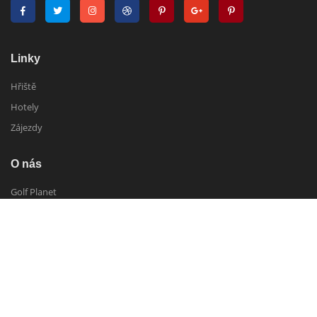
Linky
Hřiště
Hotely
Zájezdy
O nás
Golf Planet
Náš tým
Kontakt