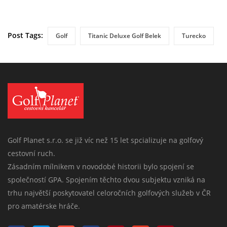
Post Tags:
Golf
Titanic Deluxe Golf Belek
Turecko
Golf Planet s.r.o. se již víc než 15 let spcializuje na golfový
cestovní ruch.
Zásadním mílnikem v novodobé historii bylo spojení se
společností GPA. Spojením těchto dvou subjektu vzniká na
trhu najvětší poskytovatel celoročních golfových služeb v ČR
pro amatérske hráče.