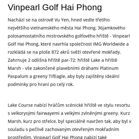
Vinpearl Golf Hai Phong
Nachází se na ostrově Vu Yen, hned vedle třetího
největšího vietnamského města Hai Phong, 36jamkového
polosamostatního mistrovského golfového hřiště - Vinpearl
Golf Hai Phong, které navrhla společnost IMG Worldwide a
rozkládá se na ploše 872 akrů svěží otevřené mokřady.
Zahrnuje 2 odlišná hřiště par-72: hřiště Lake a hřiště
Marsh - vše zakončené plavebními dráhami Platinum
Paspalum a greeny TifEagle, aby byly zajištěny ideální
podmínky pro hraní po celý rok.
Lake Course nabízí hráčům scénické hřiště ve stylu resortu
s velkorysými fairwayemi a velkými zvlněnými greeny. Kurz
Marsh, kurz pro střelce, byl speciálně navržen tak, aby byl v
souladu s pečlivě zachovaným otevřeným mokřadním
prostředím. Vinpearl Golf Hai Phong nabízí také