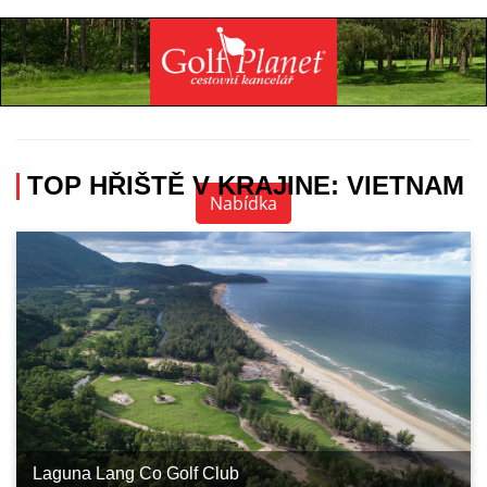
Specialista na golfovou dovolenou
+420 736 222 785
TOP HŘIŠTĚ V KRAJINE: VIETNAM
Nabídka
Laguna Lang Co Golf Club