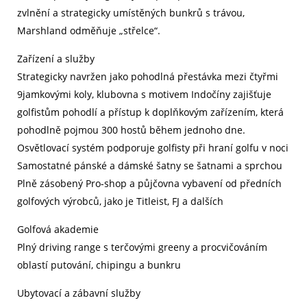
zvlnění a strategicky umístěných bunkrů s trávou,
Marshland odměňuje „střelce“.
Zařízení a služby
Strategicky navržen jako pohodlná přestávka mezi čtyřmi
9jamkovými koly, klubovna s motivem Indočíny zajišťuje
golfistům pohodlí a přístup k doplňkovým zařízením, která
pohodlně pojmou 300 hostů během jednoho dne.
Osvětlovací systém podporuje golfisty při hraní golfu v noci
Samostatné pánské a dámské šatny se šatnami a sprchou
Plně zásobený Pro-shop a půjčovna vybavení od předních
golfových výrobců, jako je Titleist, FJ a dalších
Golfová akademie
Plný driving range s terčovými greeny a procvičováním
oblastí putování, chipingu a bunkru
Ubytovací a zábavní služby