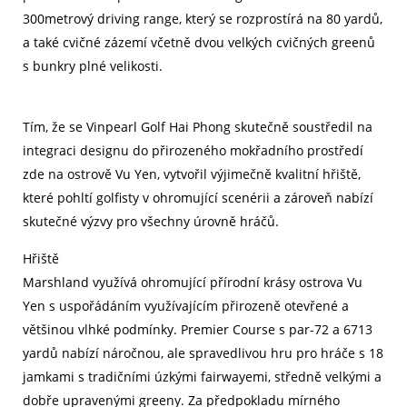
300metrový driving range, který se rozprostírá na 80 yardů,
a také cvičné zázemí včetně dvou velkých cvičných greenů
s bunkry plné velikosti.
Tím, že se Vinpearl Golf Hai Phong skutečně soustředil na
integraci designu do přirozeného mokřadního prostředí
zde na ostrově Vu Yen, vytvořil výjimečně kvalitní hřiště,
které pohltí golfisty v ohromující scenérii a zároveň nabízí
skutečné výzvy pro všechny úrovně hráčů.
Hřiště
Marshland využívá ohromující přírodní krásy ostrova Vu
Yen s uspořádáním využívajícím přirozeně otevřené a
většinou vlhké podmínky. Premier Course s par-72 a 6713
yardů nabízí náročnou, ale spravedlivou hru pro hráče s 18
jamkami s tradičními úzkými fairwayemi, středně velkými a
dobře upravenými greeny. Za předpokladu mírného