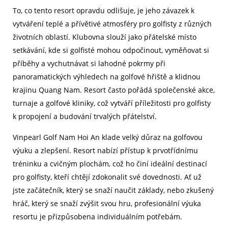
To, co tento resort opravdu odlišuje, je jeho závazek k
vytváření teplé a přívětivé atmosféry pro golfisty z různých
životních oblastí. Klubovna slouží jako přátelské místo
setkávání, kde si golfisté mohou odpočinout, vyměňovat si
příběhy a vychutnávat si lahodné pokrmy při
panoramatických výhledech na golfové hřiště a klidnou
krajinu Quang Nam. Resort často pořádá společenské akce,
turnaje a golfové kliniky, což vytváří příležitosti pro golfisty
k propojení a budování trvalých přátelství.
Vinpearl Golf Nam Hoi An klade velký důraz na golfovou
výuku a zlepšení. Resort nabízí přístup k prvotřídnímu
tréninku a cvičným plochám, což ho činí ideální destinací
pro golfisty, kteří chtějí zdokonalit své dovednosti. Ať už
jste začátečník, který se snaží naučit základy, nebo zkušený
hráč, který se snaží zvýšit svou hru, profesionální výuka
resortu je přizpůsobena individuálním potřebám.