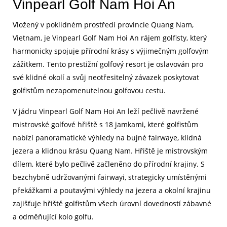
Vinpearl Golf Nam Hoi An
Vložený v poklidném prostředí provincie Quang Nam,
Vietnam, je Vinpearl Golf Nam Hoi An rájem golfisty, který
harmonicky spojuje přírodní krásy s výjimečným golfovým
zážitkem. Tento prestižní golfový resort je oslavován pro
své klidné okolí a svůj neotřesitelný závazek poskytovat
golfistům nezapomenutelnou golfovou cestu.
V jádru Vinpearl Golf Nam Hoi An leží pečlivě navržené
mistrovské golfové hřiště s 18 jamkami, které golfistům
nabízí panoramatické výhledy na bujné fairwaye, klidná
jezera a klidnou krásu Quang Nam. Hřiště je mistrovským
dílem, které bylo pečlivě začleněno do přírodní krajiny. S
bezchybně udržovanými fairwayi, strategicky umístěnými
překážkami a poutavými výhledy na jezera a okolní krajinu
zajišťuje hřiště golfistům všech úrovní dovedností zábavné
a odměňující kolo golfu.