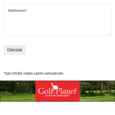
Odoslat
Toto hřiště nikdo zatím nehodnotil.
Specialista na golfovou dovolenou
+420 736 222 785