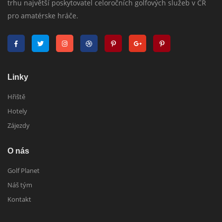
trhu najvětší poskytovatel celoročních golfových služeb v ČR
pro amatérske hráče.
Linky
Hřiště
Hotely
Zájezdy
O nás
Golf Planet
Náš tým
Kontakt