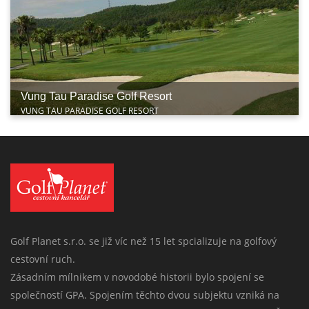
Vung Tau Paradise Golf Resort
VUNG TAU PARADISE GOLF RESORT
Golf Planet s.r.o. se již víc než 15 let spcializuje na golfový
cestovní ruch.
Zásadním mílnikem v novodobé historii bylo spojení se
společností GPA. Spojením těchto dvou subjektu vzniká na