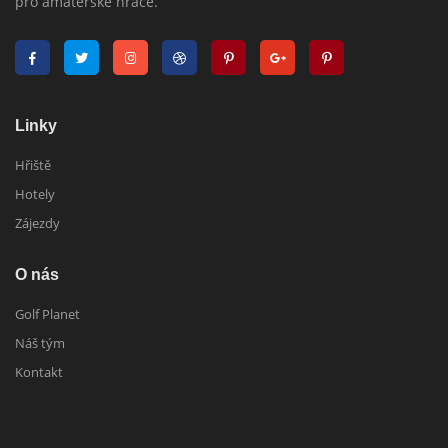
pro amatérske hráče.
Linky
Hřiště
Hotely
Zájezdy
O nás
Golf Planet
Náš tým
Kontakt