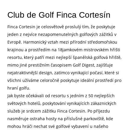
Club de Golf Finca Cortesín
Finca Cortesin je celosvětově proslulý tím, že poskytuje
jeden z nejvíce nezapomenutelných golfových zážitků v
Evropě. Harmonický vztah mezi přírodní středomořskou
krajinou a prostředím na 18jamkovém mistrovském hřišti
resortu, který patří mezi nejlepší španělská golfová hřiště,
mimo jiné prestižním časopisem Golf Digest, zajišťuje
nejatraktivnější design, zatímco vynikající počasí, které si
všichni užíváme celoročně poskytuje ideální prostředí pro
hraní golfu.
Jak byste očekávali od resortu s jedním z 50 nejlepších
světových hotelů, poskytování vynikajících zákaznických
služeb je srdcem zážitku Finca Cortesin. Po příjezdu
nasměruje ostraha hosty na příslušné parkoviště, kde
mohou hráči nechat své golfové vybavení u našeho