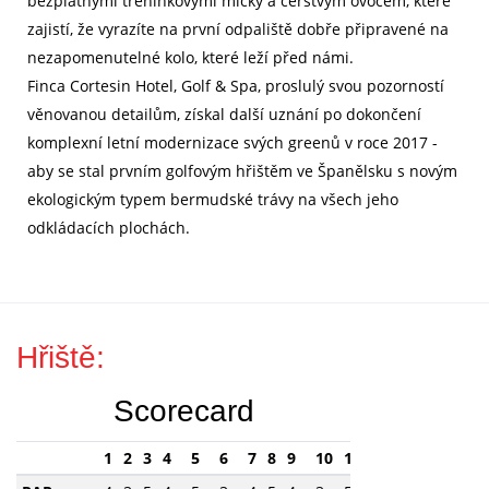
bezplatnými tréninkovými míčky a čerstvým ovocem, které
zajistí, že vyrazíte na první odpaliště dobře připravené na
nezapomenutelné kolo, které leží před námi.
Finca Cortesin Hotel, Golf & Spa, proslulý svou pozorností
věnovanou detailům, získal další uznání po dokončení
komplexní letní modernizace svých greenů v roce 2017 -
aby se stal prvním golfovým hřištěm ve Španělsku s novým
ekologickým typem bermudské trávy na všech jeho
odkládacích plochách.
Hřiště:
Scorecard
1
2
3
4
5
6
7
8
9
10
11
12
13
14
15