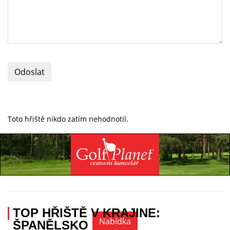
Odoslat
Toto hřiště nikdo zatím nehodnotil.
Specialista na golfovou dovolenou
+420 736 222 785
TOP HŘIŠTĚ V KRAJINE:
Nabídka
ŠPANĚLSKO