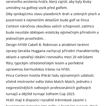
servisního asistenta hráče, který zajistí, aby byly kluby
umístěny na golfový vozík před golfem.
Díky vynikajícímu stavu plavebních drah a zelených ploch a
pozornosti k nejmenším detailům bude golf ve Finca
Cortesin náročnou zkouškou vašich schopností, zatímco
bude neustále obklopen esteticky výjimečným přírodním a
jedinečným prostředím. .
Design hřiště Cabell B. Robinson a atraktivní terénní
úpravy Geralda Huggana zachycují přírodní charakteristiky
oblasti a vytvářejí ideální rovnováhu mezi 20 odrůdami
flóry, typickým středomořským lesem a perfektně
upravenou bermudskou trávou na hřišti.
Finca Cortesin hostila třikrát řadu významných událostí,
včetně mistrovství světa Volvo Match Match, jednoho z
nejprestižnějších světových profesionálních golfových
turnajů a dějiště turnaje Solheim Cup 2023.
Hráči mají k dispozici rozsáhlé tréninkové zázemí s