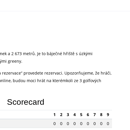
mek a 2 673 metrů. Je to báječné hřiště s úzkými
ými greeny.
a rezervace“ provedete rezervaci. Upozorňujeme, že hráči,
ě online, budou moci hrát na kterémkoli ze 3 golfových
Scorecard
1
2
3
4
5
6
7
8
9
0
0
0
0
0
0
0
0
0