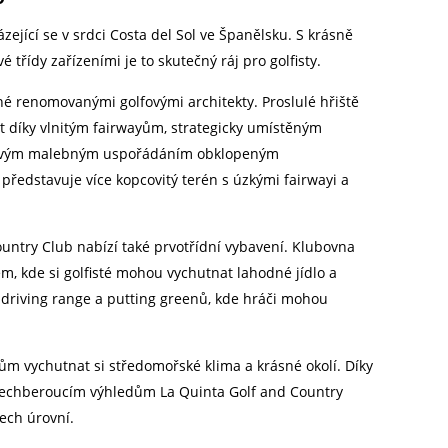
zející se v srdci Costa del Sol ve Španělsku. S krásně
třídy zařízeními je to skutečný ráj pro golfisty.
né renomovanými golfovými architekty. Proslulé hřiště
žít díky vlnitým fairwayům, strategicky umístěným
 svým malebným uspořádáním obklopeným
ředstavuje více kopcovitý terén s úzkými fairwayi a
untry Club nabízí také prvotřídní vybavení. Klubovna
m, kde si golfisté mohou vychutnat lahodné jídlo a
ně driving range a putting greenů, kde hráči mohou
ům vychutnat si středomořské klima a krásné okolí. Díky
dechberoucím výhledům La Quinta Golf and Country
ech úrovní.