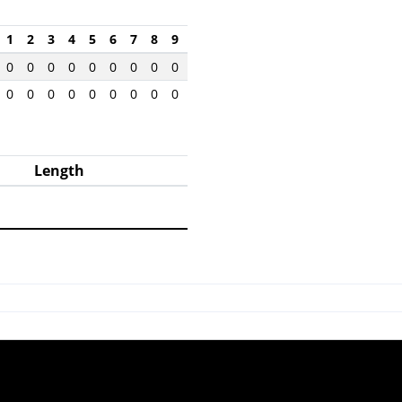
1
2
3
4
5
6
7
8
9
0
0
0
0
0
0
0
0
0
0
0
0
0
0
0
0
0
0
Length