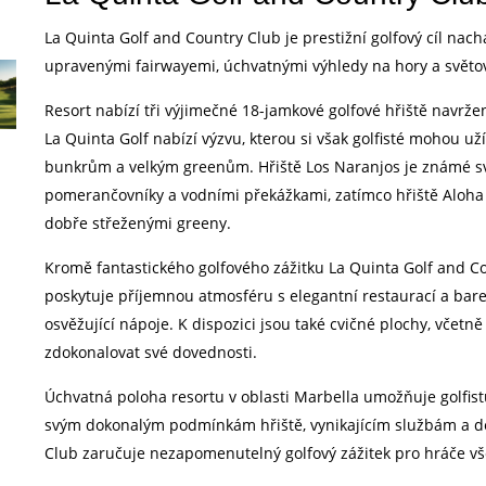
La Quinta Golf and Country Club je prestižní golfový cíl nachá
upravenými fairwayemi, úchvatnými výhledy na hory a světové 
Resort nabízí tři výjimečné 18-jamkové golfové hřiště navrže
La Quinta Golf nabízí výzvu, kterou si však golfisté mohou u
bunkrům a velkým greenům. Hřiště Los Naranjos je známé
pomerančovníky a vodními překážkami, zatímco hřiště Aloha p
dobře střeženými greeny.
Kromě fantastického golfového zážitku La Quinta Golf and Co
poskytuje příjemnou atmosféru s elegantní restaurací a bare
osvěžující nápoje. K dispozici jsou také cvičné plochy, včet
zdokonalovat své dovednosti.
Úchvatná poloha resortu v oblasti Marbella umožňuje golfist
svým dokonalým podmínkám hřiště, vynikajícím službám a 
Club zaručuje nezapomenutelný golfový zážitek pro hráče vš