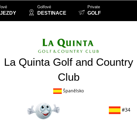
fové
Golfové
Private
JEZDY
DESTINACE
GOLF
La Quinta Golf and Country
Club
Španělsko
#34