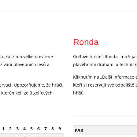
Ronda
nto kurz má velké otevřené
Golfové hřiště „Ronda“ má 9 ja
žívání plavebních lesů a
plavebními dráhami a technick
Kliknutím na „Další informace 
ervaci. Upozorňujeme, že hráči,
kteří si rezervují své odpališt
a kterémkoli ze 3 golfových
hřišť.
1
2
3
4
5
6
7
8
9
PAR