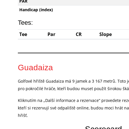
PAR
Handicap (index)
Tees:
Tee
Par
CR
Slope
Guadaiza
Golfové hřiště Guadaiza má 9 jamek a 3 167 metrů. Toto je
pro pokročilé hráče, kteří budou muset použít širokou škál
Kliknutím na „Další informace a rezervace“ provedete rez
kteří si rezervují své odpaliště online, budou moci hrát n
hřišť.