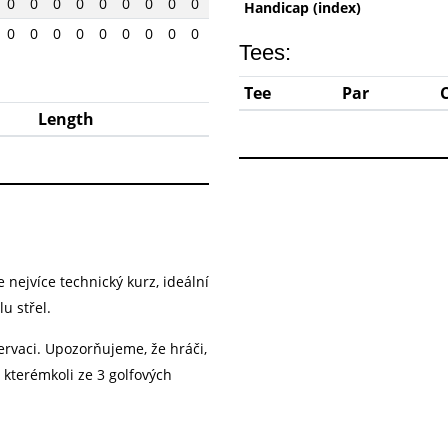
0
0
0
0
0
0
0
0
0
Handicap (index)
0
0
0
0
0
0
0
0
0
Tees:
Tee
Par
Length
 nejvíce technický kurz, ideální
u střel.
ervaci. Upozorňujeme, že hráči,
a kterémkoli ze 3 golfových