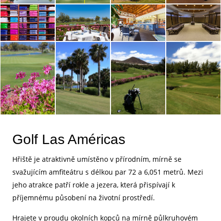
Golf Las Américas
Hřiště je atraktivně umístěno v přírodním, mírně se
svažujícím amfiteátru s délkou par 72 a 6,051 metrů. Mezi
jeho atrakce patří rokle a jezera, která přispívají k
příjemnému působení na životní prostředí.
Hrajete v proudu okolních kopců na mírně půlkruhovém