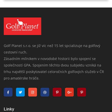
Golf Planet s.r.o. se již víc než 15 let spcializuje na golfový
cestovní ruch.
Zásadním mílnikem v novodobé historii bylo spojení se
společností GPA. Spojením těchto dvou subjektu vzniká na
trhu najvětší poskytovatel celoročních golfových služeb v ČR
pro amatérske hráče.
Linky