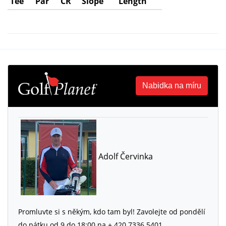
Tee
Par
CR
Slope
Length
Nabidka na míru
Adolf Červinka
Promluvte si s někým, kdo tam byl! Zavolejte od pondělí
do pátku od 9 do 18:00 na + 420 7336 5401