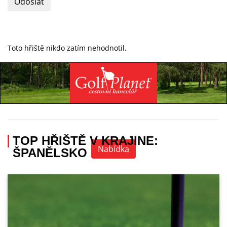
Odoslat
Toto hřiště nikdo zatím nehodnotil.
Specialista na golfovou dovolenou
+420 736 222 785
TOP HŘIŠTĚ V KRAJINE:
Nabídka
ŠPANĚLSKO