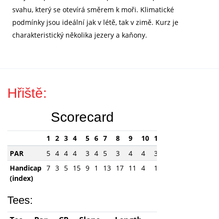
svahu, který se otevírá směrem k moři. Klimatické
podmínky jsou ideální jak v létě, tak v zimě. Kurz je
charakteristický několika jezery a kaňony.
Hřiště:
Scorecard
1
2
3
4
5
6
7
8
9
10
11
12
13
14
15
PAR
5
4
4
4
3
4
5
3
4
4
3
4
3
4
4
Handicap
7
3
5
15
9
1
13
17
11
4
18
6
16
14
2
(index)
Tees: