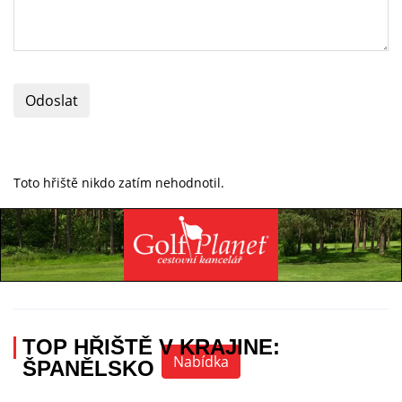
Odoslat
Toto hřiště nikdo zatím nehodnotil.
Specialista na golfovou dovolenou
+420 736 222 785
TOP HŘIŠTĚ V KRAJINE:
Nabídka
ŠPANĚLSKO