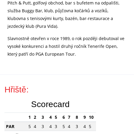
Pitch & Putt, golfový obchod, bar s bufetem na odpališti,
služba Buggy Bar, klub, půjčovna kočárků a vozíků,
klubovna s tenisovými kurty, bazén, bar-restaurace a
jezdecký klub (Pura Vida).
Slavnostně otevřen v roce 1989, o rok později debutoval ve
vysoké konkurenci a hostil druhý ročník Tenerife Open,
který patří do PGA European Tour.
Hřiště:
Scorecard
1
2
3
4
5
6
7
8
9
10
11
12
13
14
15
PAR
5
4
3
4
3
5
4
3
4
5
4
4
4
4
3