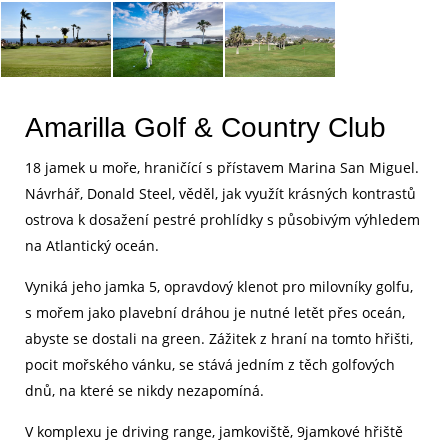
Amarilla Golf & Country Club
18 jamek u moře, hraničící s přístavem Marina San Miguel.
Návrhář, Donald Steel, věděl, jak využít krásných kontrastů
ostrova k dosažení pestré prohlídky s působivým výhledem
na Atlantický oceán.
Vyniká jeho jamka 5, opravdový klenot pro milovníky golfu,
s mořem jako plavební dráhou je nutné letět přes oceán,
abyste se dostali na green. Zážitek z hraní na tomto hřišti,
pocit mořského vánku, se stává jedním z těch golfových
dnů, na které se nikdy nezapomíná.
V komplexu je driving range, jamkoviště, 9jamkové hřiště