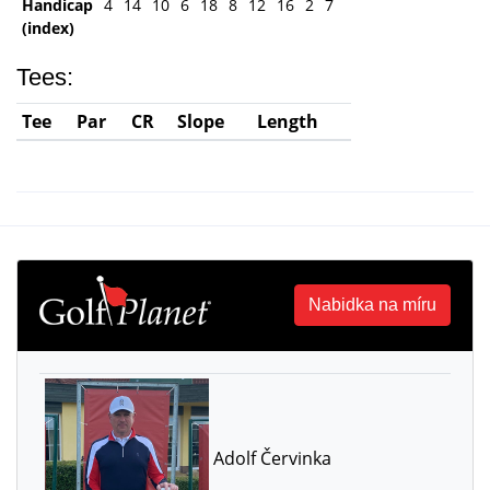
Handicap
4
14
10
6
18
8
12
16
2
7
5
13
3
1
17
(index)
Tees:
Tee
Par
CR
Slope
Length
Nabidka na míru
Adolf Červinka