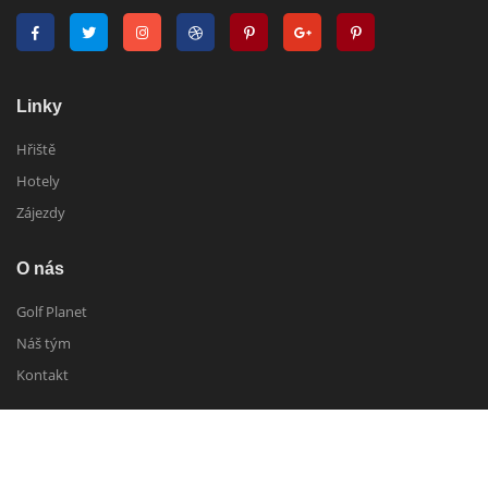
Linky
Hřiště
Hotely
Zájezdy
O nás
Golf Planet
Náš tým
Kontakt