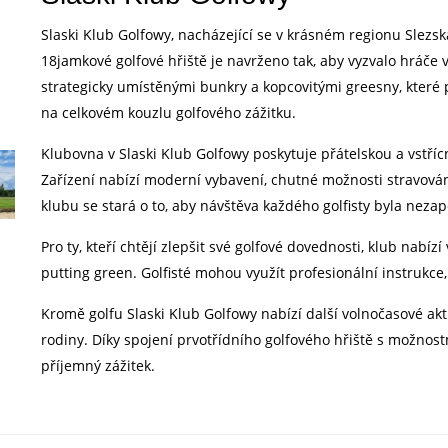
Slaski Klub Golfowy, nacházející se v krásném regionu Slezska
18jamkové golfové hřiště je navrženo tak, aby vyzvalo hráče 
strategicky umístěnými bunkry a kopcovitými greesny, které 
na celkovém kouzlu golfového zážitku.
Klubovna v Slaski Klub Golfowy poskytuje přátelskou a vstří
Zařízení nabízí moderní vybavení, chutné možnosti stravován
klubu se stará o to, aby návštěva každého golfisty byla nez
Pro ty, kteří chtějí zlepšit své golfové dovednosti, klub nabízí
putting green. Golfisté mohou využít profesionální instrukce,
Kromě golfu Slaski Klub Golfowy nabízí další volnočasové aktivi
rodiny. Díky spojení prvotřídního golfového hřiště s možnost
příjemný zážitek.