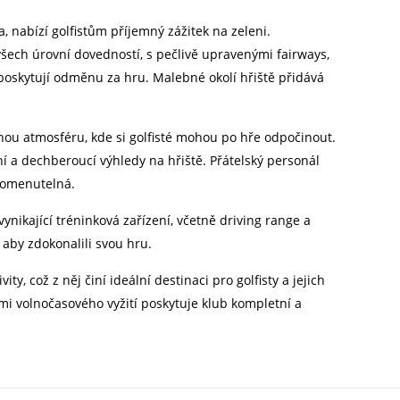
, nabízí golfistům příjemný zážitek na zeleni.
všech úrovní dovedností, s pečlivě upravenými fairways,
poskytují odměnu za hru. Malebné okolí hřiště přidává
cnou atmosféru, kde si golfisté mohou po hře odpočinout.
í a dechberoucí výhledy na hřiště. Přátelský personál
apomenutelná.
 vynikající tréninková zařízení, včetně driving range a
 aby zdokonalili svou hru.
ty, což z něj činí ideální destinaci pro golfisty a jejich
mi volnočasového vyžití poskytuje klub kompletní a