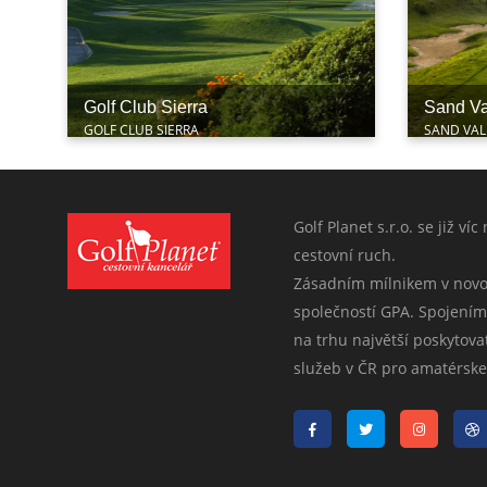
Golf Club Sierra
Sand Va
GOLF CLUB SIERRA
SAND VAL
Golf Planet s.r.o. se již ví
cestovní ruch.
Zásadním mílnikem v novod
společností GPA. Spojením
na trhu najvětší poskytova
služeb v ČR pro amatérske