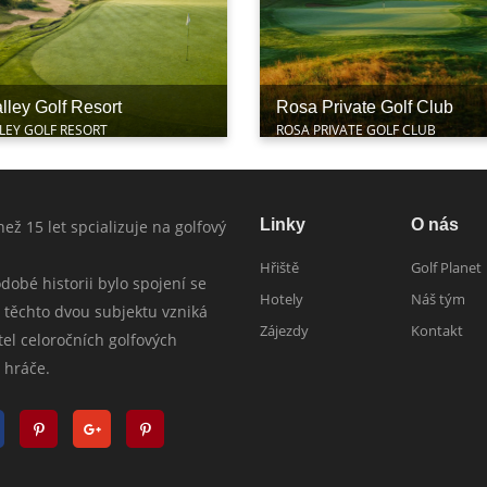
lley Golf Resort
Rosa Private Golf Club
LEY GOLF RESORT
ROSA PRIVATE GOLF CLUB
Linky
O nás
c než 15 let spcializuje na golfový
Hřiště
Golf Planet
obé historii bylo spojení se
Hotely
Náš tým
 těchto dvou subjektu vzniká
Zájezdy
Kontakt
tel celoročních golfových
 hráče.