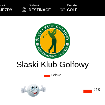
fové
Golfové
Private
JEZDY
DESTINACE
GOLF
Slaski Klub Golfowy
Polsko
#18