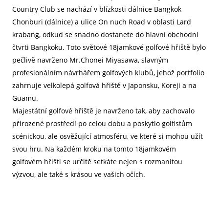
Country Club se nachází v blízkosti dálnice Bangkok-
Chonburi (dálnice) a ulice On nuch Road v oblasti Lard
krabang, odkud se snadno dostanete do hlavní obchodní
čtvrti Bangkoku. Toto světové 18jamkové golfové hřiště bylo
pečlivě navrženo Mr.Chonei Miyasawa, slavným
profesionálním návrhářem golfových klubů, jehož portfolio
zahrnuje velkolepá golfová hřiště v Japonsku, Koreji a na
Guamu.
Majestátní golfové hřiště je navrženo tak, aby zachovalo
přirozené prostředí po celou dobu a poskytlo golfistům
scénickou, ale osvěžující atmosféru, ve které si mohou užít
svou hru. Na každém kroku na tomto 18jamkovém
golfovém hřišti se určitě setkáte nejen s rozmanitou
výzvou, ale také s krásou ve vašich očích.