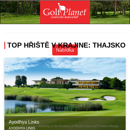
Specialista na golfovou dovolenou
+420 736 222 785
TOP HŘIŠTĚ V KRAJINE: THAJSKO
Nabídka
Ayodhya Links
AYODHYA LINKS