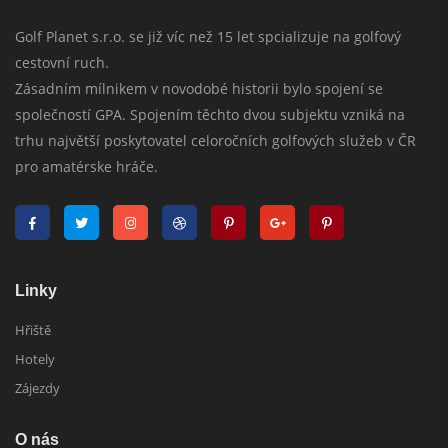
Golf Planet s.r.o. se již víc než 15 let spcializuje na golfový
cestovní ruch.
Zásadním mílnikem v novodobé historii bylo spojení se
společností GPA. Spojením těchto dvou subjektu vzniká na
trhu najvětší poskytovatel celoročních golfových služeb v ČR
pro amatérske hráče.
Linky
Hřiště
Hotely
Zájezdy
O nás