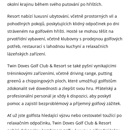
okolní krajinu během svého putování po hřištích.
Resort nabízí luxusní ubytování, včetně prostorných vil a
pohodlných pokojů, poskytujících klidný odpočinek po dni
stráveném na golfovém hřišti. Hosté se mohou těšit na
prvotřídní vybavení, včetně klubovny s prodejnou golfových
potřeb, restaurací s lahodnou kuchyní a relaxačních
lázeňských zařízení.
Twin Doves Golf Club & Resort se také pyšní vynikajícími
tréninkovými zařízeními, včetně driving range, putting
greenů a chippingových ploch, které umožňují golfistům
zdokonalit své dovednosti a zlepšit svou hru. Přátelský a
profesionální personál je vždy k dispozici, aby poskytl
pomoc a zajistil bezproblémový a příjemný golfový zážitek.
Ať už jste golfista hledající výzvu nebo cestovatel toužící po
relaxačním odpočinku, Twin Doves Golf Club & Resort