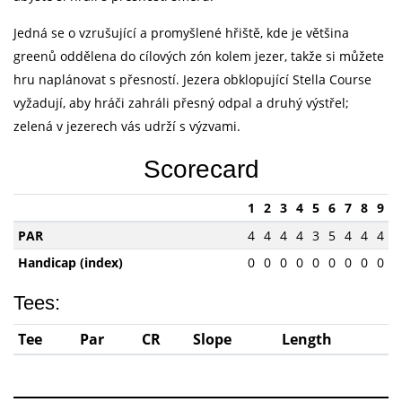
Jedná se o vzrušující a promyšlené hřiště, kde je většina
greenů oddělena do cílových zón kolem jezer, takže si můžete
hru naplánovat s přesností. Jezera obklopující Stella Course
vyžadují, aby hráči zahráli přesný odpal a druhý výstřel;
zelená v jezerech vás udrží s výzvami.
Scorecard
1
2
3
4
5
6
7
8
9
PAR
4
4
4
4
3
5
4
4
4
Handicap (index)
0
0
0
0
0
0
0
0
0
Tees:
Tee
Par
CR
Slope
Length