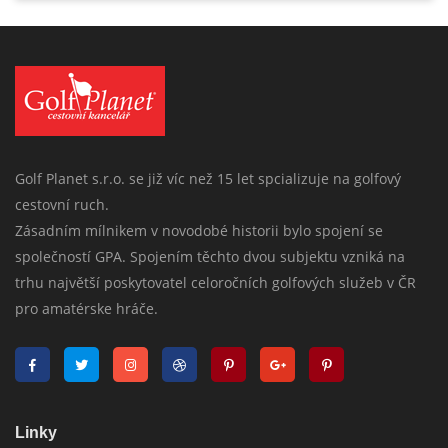
Golf Planet s.r.o. se již víc než 15 let spcializuje na golfový
cestovní ruch.
Zásadním mílnikem v novodobé historii bylo spojení se
společností GPA. Spojením těchto dvou subjektu vzniká na
trhu najvětší poskytovatel celoročních golfových služeb v ČR
pro amatérske hráče.
Linky