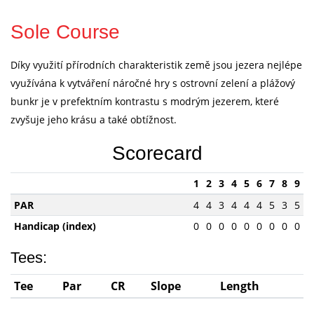
Sole Course
Díky využití přírodních charakteristik země jsou jezera nejlépe
využívána k vytváření náročné hry s ostrovní zelení a plážový
bunkr je v prefektním kontrastu s modrým jezerem, které
zvyšuje jeho krásu a také obtížnost.
Scorecard
1
2
3
4
5
6
7
8
9
PAR
4
4
3
4
4
4
5
3
5
Handicap (index)
0
0
0
0
0
0
0
0
0
Tees:
Tee
Par
CR
Slope
Length