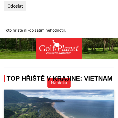
Odoslat
Toto hřiště nikdo zatím nehodnotil.
Specialista na golfovou dovolenou
+420 736 222 785
TOP HŘIŠTĚ V KRAJINE: VIETNAM
Nabídka