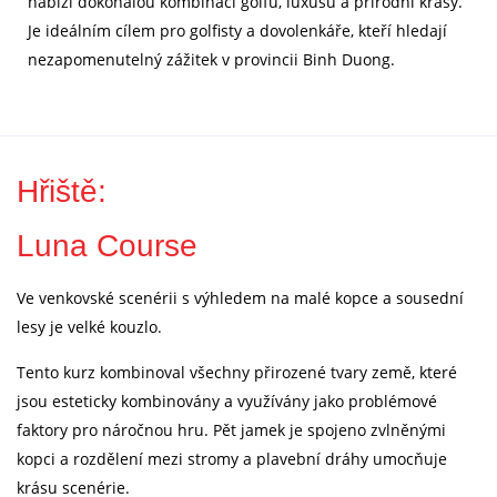
nabízí dokonalou kombinaci golfu, luxusu a přírodní krásy.
Je ideálním cílem pro golfisty a dovolenkáře, kteří hledají
nezapomenutelný zážitek v provincii Binh Duong.
Hřiště:
Luna Course
Ve venkovské scenérii s výhledem na malé kopce a sousední
lesy je velké kouzlo.
Tento kurz kombinoval všechny přirozené tvary země, které
jsou esteticky kombinovány a využívány jako problémové
faktory pro náročnou hru. Pět jamek je spojeno zvlněnými
kopci a rozdělení mezi stromy a plavební dráhy umocňuje
krásu scenérie.