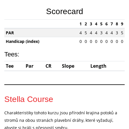
Scorecard
1
2
3
4
5
6
7
8
9
PAR
4
5
4
4
3
4
4
3
5
Handicap (index)
0
0
0
0
0
0
0
0
0
Tees:
Tee
Par
CR
Slope
Length
Stella Course
Charakteristiky tohoto kurzu jsou přírodní krajina potoků a
stromů na obou stranách plavební dráhy, které vyžadují,
abyste si hráli s přesností směru.