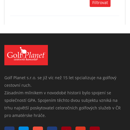
Golf Planet s.r.o. se již víc než 15 let spcializuje na golfový
cestovní ruch.
Zásadním mílnikem v novodobé historii bylo spojení se
společností GPA. Spojením těchto dvou subjektu vzniká na
trhu najvětší poskytovatel celoročních golfových služeb v ČR
pro amatérske hráče.