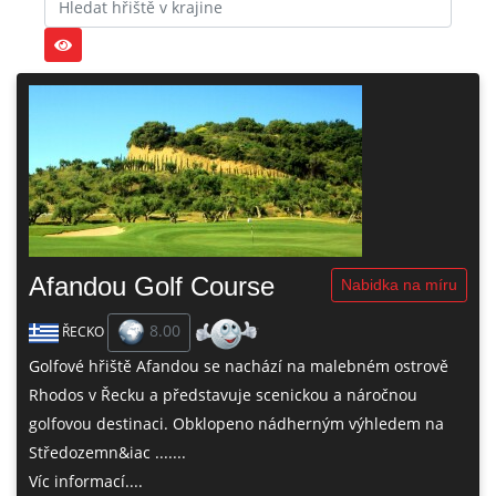
Afandou Golf Course
Nabidka na míru
8.00
ŘECKO
Golfové hřiště Afandou se nachází na malebném ostrově
Rhodos v Řecku a představuje scenickou a náročnou
golfovou destinaci. Obklopeno nádherným výhledem na
Středozemn&iac .......
Víc informací....