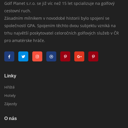
Golf Planet s.r.o. se již víc než 15 let spcializuje na golfový
cestovní ruch.
Zásadním mílnikem v novodobé historii bylo spojení se
společností GPA. Spojením těchto dvou subjektu vzniká na
trhu najvětší poskytovatel celoročních golfových služeb v ČR
pro amatérske hráče.
Linky
Hřiště
Hotely
Zájezdy
O nás