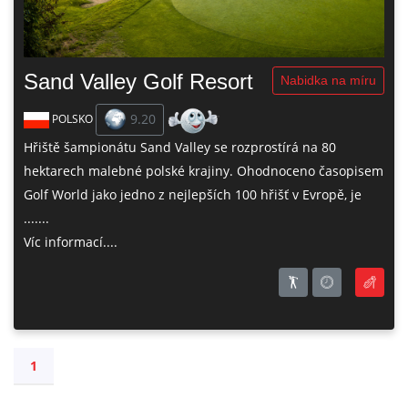
Sand Valley Golf Resort
Nabidka na míru
9.20
POLSKO
Hřiště šampionátu Sand Valley se rozprostírá na 80
hektarech malebné polské krajiny. Ohodnoceno časopisem
Golf World jako jedno z nejlepších 100 hřišť v Evropě, je
.......
Víc informací....
1