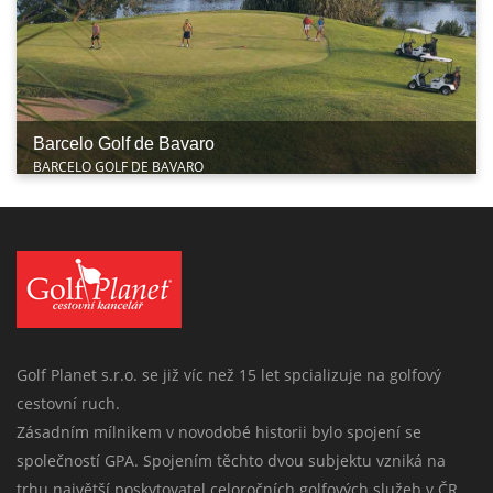
Barcelo Golf de Bavaro
BARCELO GOLF DE BAVARO
Golf Planet s.r.o. se již víc než 15 let spcializuje na golfový
cestovní ruch.
Zásadním mílnikem v novodobé historii bylo spojení se
společností GPA. Spojením těchto dvou subjektu vzniká na
trhu najvětší poskytovatel celoročních golfových služeb v ČR