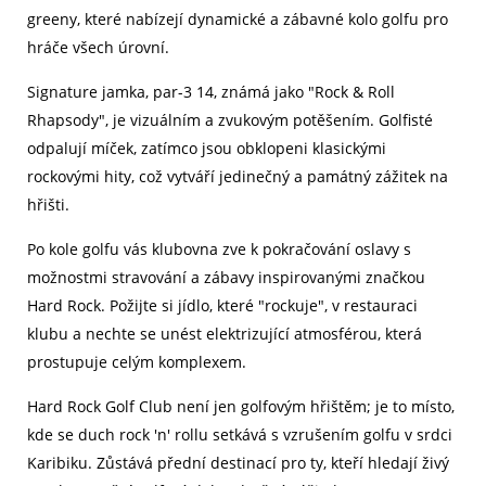
greeny, které nabízejí dynamické a zábavné kolo golfu pro
hráče všech úrovní.
Signature jamka, par-3 14, známá jako "Rock & Roll
Rhapsody", je vizuálním a zvukovým potěšením. Golfisté
odpalují míček, zatímco jsou obklopeni klasickými
rockovými hity, což vytváří jedinečný a památný zážitek na
hřišti.
Po kole golfu vás klubovna zve k pokračování oslavy s
možnostmi stravování a zábavy inspirovanými značkou
Hard Rock. Požijte si jídlo, které "rockuje", v restauraci
klubu a nechte se unést elektrizující atmosférou, která
prostupuje celým komplexem.
Hard Rock Golf Club není jen golfovým hřištěm; je to místo,
kde se duch rock 'n' rollu setkává s vzrušením golfu v srdci
Karibiku. Zůstává přední destinací pro ty, kteří hledají živý