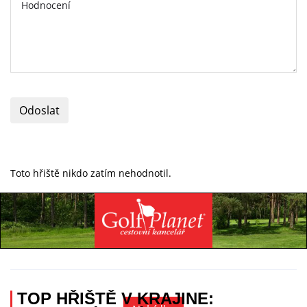
Odoslat
Toto hřiště nikdo zatím nehodnotil.
Specialista na golfovou dovolenou
+420 736 222 785
TOP HŘIŠTĚ V KRAJINE: