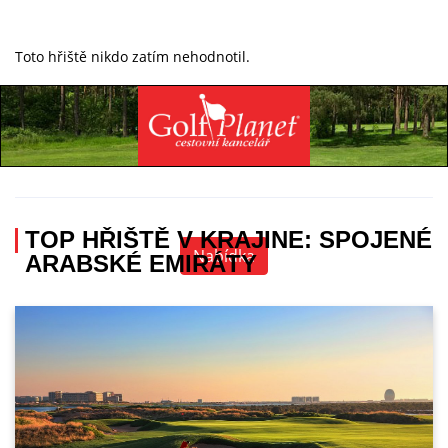
Toto hřiště nikdo zatím nehodnotil.
Specialista na golfovou dovolenou
+420 736 222 785
TOP HŘIŠTĚ V KRAJINE: SPOJENÉ
Nabídka
ARABSKÉ EMIRÁTY