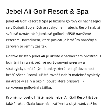
Jebel Ali Golf Resort & Spa
Jebel Ali Golf Resort & Spa je luxusní golfový cíl nacházející
se v Dubaji, Spojených arabských emirátech. Resort nabízí
světově uznávané 9-jamkové golfové hřiště navržené
Peterem Harradinem, které poskytuje hráčům náročný a
zároveň příjemný zážitek.
Golfové hřiště v Jebel Ali je ukryto v nádherném prostředí s
bujnými fairwayi, pečlivě udržovanými greengy a
strategicky umístěnými bunkry, které testují dovednosti
hráčů všech úrovní. Hřiště rovněž nabízí malebné výhledy
na Arabský záliv a okolní poušť, které přispívají k
celkovému golfování zážitku.
Kromě golfového hřiště nabízí Jebel Ali Golf Resort & Spa
také širokou škálu luxusních zařízení a ubytování, což ho