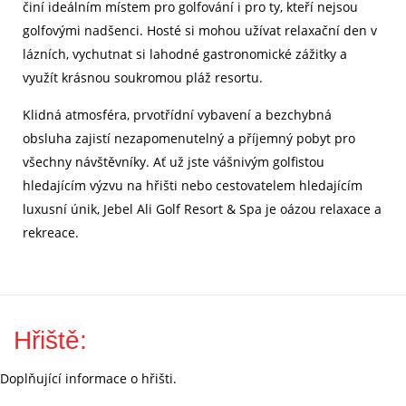
činí ideálním místem pro golfování i pro ty, kteří nejsou
golfovými nadšenci. Hosté si mohou užívat relaxační den v
lázních, vychutnat si lahodné gastronomické zážitky a
využít krásnou soukromou pláž resortu.
Klidná atmosféra, prvotřídní vybavení a bezchybná
obsluha zajistí nezapomenutelný a příjemný pobyt pro
všechny návštěvníky. Ať už jste vášnivým golfistou
hledajícím výzvu na hřišti nebo cestovatelem hledajícím
luxusní únik, Jebel Ali Golf Resort & Spa je oázou relaxace a
rekreace.
Hřiště:
Doplňující informace o hřišti.