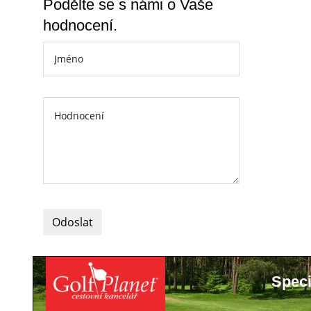
Podělte se s námi o Vaše
hodnocení.
Odoslat
Speci