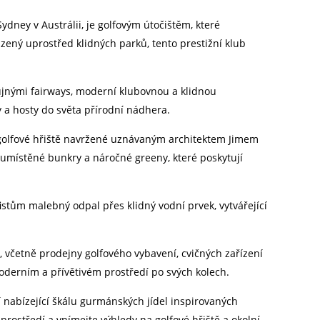
ydney v Austrálii, je golfovým útočištěm, které
zený uprostřed klidných parků, tento prestižní klub
bujnými fairways, moderní klubovnou a klidnou
y a hosty do světa přírodní nádhera.
 golfové hřiště navržené uznávaným architektem Jimem
 umístěné bunkry a náročné greeny, které poskytují
istům malebný odpal přes klidný vodní prvek, vytvářející
, včetně prodejny golfového vybavení, cvičných zařízení
moderním a přívětivém prostředí po svých kolech.
 nabízející škálu gurmánských jídel inspirovaných
prostředí a vnímejte výhledy na golfové hřiště a okolní