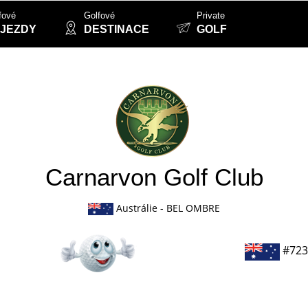
fové
Golfové
Private
JEZDY
DESTINACE
GOLF
Carnarvon Golf Club
Austrálie
- BEL OMBRE
#723