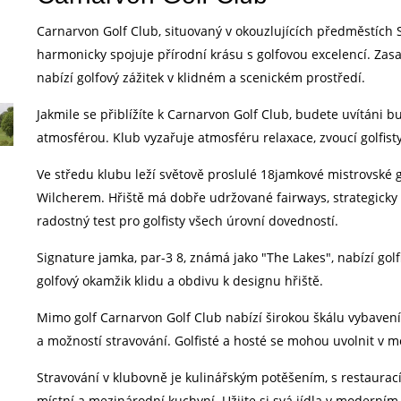
Carnarvon Golf Club, situovaný v okouzlujících předměstích S
harmonicky spojuje přírodní krásu s golfovou excelencí. Zasa
nabízí golfový zážitek v klidném a scenickém prostředí.
Jakmile se přiblížíte k Carnarvon Golf Club, budete uvítáni 
atmosférou. Klub vyzařuje atmosféru relaxace, zvoucí golfist
Ve středu klubu leží světově proslulé 18jamkové mistrovské
Wilcherem. Hřiště má dobře udržované fairways, strategicky
radostný test pro golfisty všech úrovní dovedností.
Signature jamka, par-3 8, známá jako "The Lakes", nabízí golf
golfový okamžik klidu a obdivu k designu hřiště.
Mimo golf Carnarvon Golf Club nabízí širokou škálu vybavení
a možností stravování. Golfisté a hosté se mohou uvolnit v 
Stravování v klubovně je kulinářským potěšením, s restaurací
místní a mezinárodní kuchyní. Užijte si svá jídla v moderním 