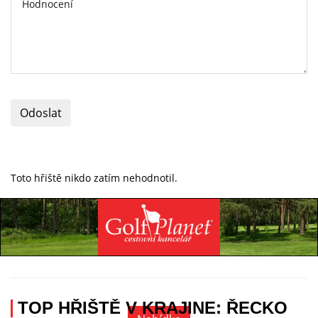
Odoslat
Toto hřiště nikdo zatím nehodnotil.
Specialista na golfovou dovolenou
+420 736 222 785
TOP HŘIŠTĚ V KRAJINE: ŘECKO