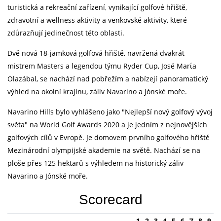
turistická a rekreační zařízení, vynikající golfové hřiště,
zdravotní a wellness aktivity a venkovské aktivity, které
zdůrazňují jedinečnost této oblasti.
Dvě nová 18-jamková golfová hřiště, navržená dvakrát
mistrem Masters a legendou týmu Ryder Cup, José Marίa
Olazábal, se nachází nad pobřežím a nabízejí panoramatický
výhled na okolní krajinu, záliv Navarino a Jónské moře.
Navarino Hills bylo vyhlášeno jako "Nejlepší nový golfový vývoj
světa" na World Golf Awards 2020 a je jedním z nejnovějších
golfových cílů v Evropě. Je domovem prvního golfového hřiště
Mezinárodní olympijské akademie na světě. Nachází se na
ploše přes 125 hektarů s výhledem na historický záliv
Navarino a Jónské moře.
Scorecard
1
2
3
4
5
6
7
8
9