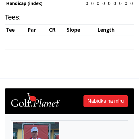
Handicap (index)
0
0
0
0
0
0
0
0
0
Tees:
Tee
Par
CR
Slope
Length
Nabidka na míru