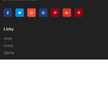
Linky
Hřiště
Hotely
Zájezdy
O nás
Golf Planet
Náš tým
Kontakt