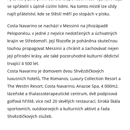
se spřátelil s úplně cizími lidmi. Na tomto místě lze vždy
najít přátelství, kde se štěstí měří po stopách v písku.
Costa Navarino se nachází v Messinii na jihozápadě
Peloponésu, v jedné z nejvíce nedotčených a úchvatných
krajin ve Středomoří. Její filozofie je poháněna skutečnou
touhou propagovat Messinii a chránit a zachovávat nejen
její přírodní krásy, ale také pozoruhodné kulturní dědictví
trvající 4 500 let.
Costa Navarino je domovem dvou 5hvězdičkových
luxusních hotelů, The Romanos, Luxury Collection Resort a
The Westin Resort, Costa Navarino, Anazoe Spa, 4 000m2.
lázeňské a thalassoterapeutické centrum, dvě podpisová
golfová hřiště, více než 20 skvělých restaurací, široká škála
sportovních, outdoorových a kulturních aktivit a řada
5hvězdičkových služeb.