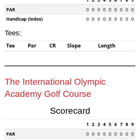
PAR
0
0
0
0
0
0
0
0
0
Handicap (index)
0
0
0
0
0
0
0
0
0
Tees:
Tee
Par
CR
Slope
Length
The International Olympic
Academy Golf Course
Scorecard
1
2
3
4
5
6
7
8
9
PAR
0
0
0
0
0
0
0
0
0