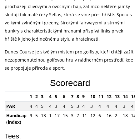
procházejí olivovými a ovocnými háji, zatímco některé jamky
sledují tok malé řeky Sellas, která se vine přes hřiště. Spolu s
velkými zvlněnými greeny, širokými fairwayemi a strmými
bunkry s charakteristickými hranami přispívá links prvek
hřiště k jeho jedinečnému stylu a hratelnosti.
Dunes Course je skvělým místem pro golfisty, kteří chtějí zažít
nezapomenutelnou golfovou hru v nádherném prostředí, kde
se propojuje příroda a sport.
Scorecard
1
2
3
4
5
6
7
8
9
10
11
12
13
14
15
PAR
4
4
5
4
3
4
5
3
4
3
4
4
4
3
4
Handicap
9
5
13
1
17
15
3
7
11
12
6
16
2
18
14
(index)
Tees: