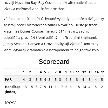
rozvoji Navarino Bay, Bay Course nabízí alternativní sadu
výzev a možností v odlišném prostředí.
Většina odpališť nabízí úchvatné výhledy na moře a dvě jamky
se hrají podél historického zálivu Navarino. Hřiště je trochu
kratší než Dunes Course, měřící 5 614 metrů z zadních
odpališť, a prochází třemi odlišnými přírodními krajinami.
Jamky Seaside, Canyon a Grove poskytují výrazné kontrasty,
které vytvářejí dramatické a nezapomenutelné golfové kolo.
Scorecard
1
2
3
4
5
6
7
8
9
10
11
12
13
14
15
PAR
4
3
5
5
4
3
5
3
4
3
3
4
5
4
5
Handicap
13
15
3
7
9
11
1
17
5
6
18
14
4
8
2
(index)
Tees: