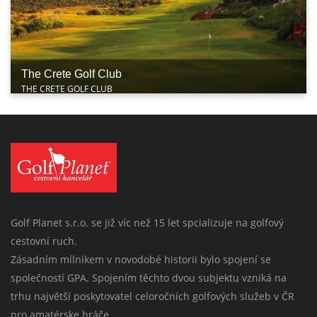
The Crete Golf Club
THE CRETE GOLF CLUB
Golf Planet s.r.o. se již víc než 15 let spcializuje na golfový
cestovní ruch.
Zásadním mílnikem v novodobé historii bylo spojení se
společností GPA. Spojením těchto dvou subjektu vzniká na
trhu najvětší poskytovatel celoročních golfových služeb v ČR
pro amatérske hráče.