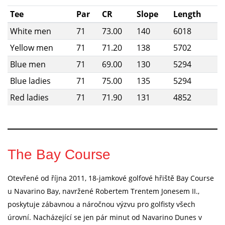
Tee
Par
CR
Slope
Length
White men
71
73.00
140
6018
Yellow men
71
71.20
138
5702
Blue men
71
69.00
130
5294
Blue ladies
71
75.00
135
5294
Red ladies
71
71.90
131
4852
The Bay Course
Otevřené od října 2011, 18-jamkové golfové hřiště Bay Course
u Navarino Bay, navržené Robertem Trentem Jonesem II.,
poskytuje zábavnou a náročnou výzvu pro golfisty všech
úrovní. Nacházející se jen pár minut od Navarino Dunes v