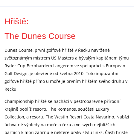
Hřiště:
The Dunes Course
Dunes Course, první golfové hřiště v Řecku navržené
světoznámým mistrem US Masters a bývalým kapitánem týmu
Ryder Cup Bernhardem Langerem ve spolupráci s European
Golf Design, je otevřené od května 2010. Toto impozantní
golfové hřiště přímo u moře je prvním hřištěm svého druhu v
Řecku.
Championship hřiště se nachází v pestrobarevné přírodní
krajině poblíž resortu The Romanos, součásti Luxury
Collection, a resortu The Westin Resort Costa Navarino. Nabízí
úchvatné výhledy na moře a řeku a ve svých nejbližších
partiích k moři zahrnuje některé prvky stylu links. Části hřiště