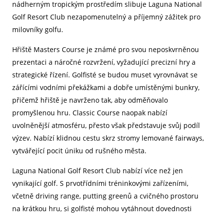
nádherným tropickým prostředím slibuje Laguna National
Golf Resort Club nezapomenutelný a příjemný zážitek pro
milovníky golfu.
Hřiště Masters Course je známé pro svou neposkvrněnou
prezentaci a náročné rozvržení, vyžadující precizní hry a
strategické řízení. Golfisté se budou muset vyrovnávat se
zářícími vodními překážkami a dobře umístěnými bunkry,
přičemž hřiště je navrženo tak, aby odměňovalo
promyšlenou hru. Classic Course naopak nabízí
uvolněnější atmosféru, přesto však představuje svůj podíl
výzev. Nabízí klidnou cestu skrz stromy lemované fairways,
vytvářející pocit úniku od rušného města.
Laguna National Golf Resort Club nabízí více než jen
vynikající golf. S prvotřídními tréninkovými zařízeními,
včetně driving range, putting greenů a cvičného prostoru
na krátkou hru, si golfisté mohou vytáhnout dovednosti