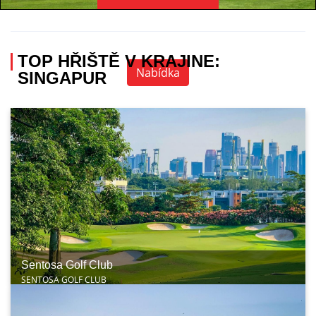
Specialista na golfovou dovolenou
+420 736 222 785
TOP HŘIŠTĚ V KRAJINE:
Nabídka
SINGAPUR
Sentosa Golf Club
SENTOSA GOLF CLUB