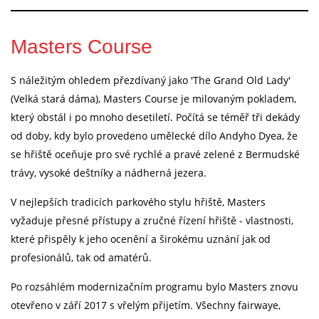
Masters Course
S náležitým ohledem přezdívaný jako 'The Grand Old Lady'
(Velká stará dáma), Masters Course je milovaným pokladem,
který obstál i po mnoho desetiletí. Počítá se téměř tři dekády
od doby, kdy bylo provedeno umělecké dílo Andyho Dyea, že
se hřiště oceňuje pro své rychlé a pravé zelené z Bermudské
trávy, vysoké deštníky a nádherná jezera.
V nejlepších tradicích parkového stylu hřiště, Masters
vyžaduje přesné přístupy a zručné řízení hřiště - vlastnosti,
které přispěly k jeho ocenění a širokému uznání jak od
profesionálů, tak od amatérů.
Po rozsáhlém modernizačním programu bylo Masters znovu
otevřeno v září 2017 s vřelým přijetím. Všechny fairwaye,