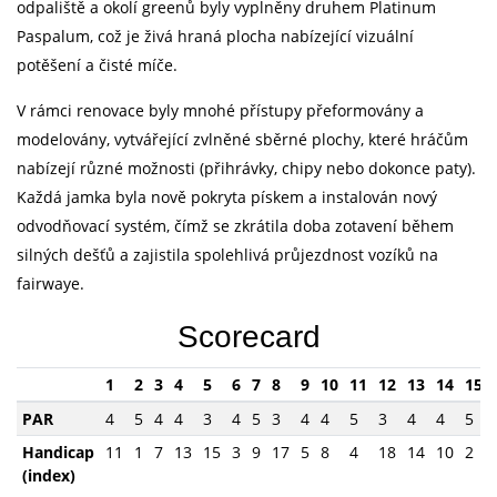
odpaliště a okolí greenů byly vyplněny druhem Platinum
Paspalum, což je živá hraná plocha nabízející vizuální
potěšení a čisté míče.
V rámci renovace byly mnohé přístupy přeformovány a
modelovány, vytvářející zvlněné sběrné plochy, které hráčům
nabízejí různé možnosti (přihrávky, chipy nebo dokonce paty).
Každá jamka byla nově pokryta pískem a instalován nový
odvodňovací systém, čímž se zkrátila doba zotavení během
silných dešťů a zajistila spolehlivá průjezdnost vozíků na
fairwaye.
Scorecard
1
2
3
4
5
6
7
8
9
10
11
12
13
14
15
PAR
4
5
4
4
3
4
5
3
4
4
5
3
4
4
5
Handicap
11
1
7
13
15
3
9
17
5
8
4
18
14
10
2
(index)