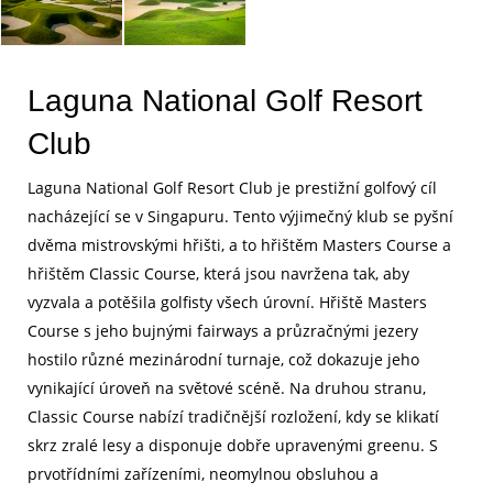
Laguna National Golf Resort
Club
Laguna National Golf Resort Club je prestižní golfový cíl
nacházející se v Singapuru. Tento výjimečný klub se pyšní
dvěma mistrovskými hřišti, a to hřištěm Masters Course a
hřištěm Classic Course, která jsou navržena tak, aby
vyzvala a potěšila golfisty všech úrovní. Hřiště Masters
Course s jeho bujnými fairways a průzračnými jezery
hostilo různé mezinárodní turnaje, což dokazuje jeho
vynikající úroveň na světové scéně. Na druhou stranu,
Classic Course nabízí tradičnější rozložení, kdy se klikatí
skrz zralé lesy a disponuje dobře upravenými greenu. S
prvotřídními zařízeními, neomylnou obsluhou a