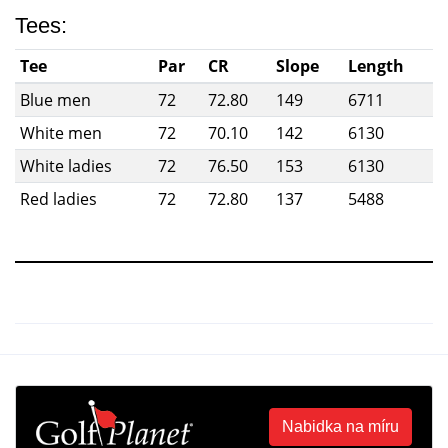
Tees:
Tee
Par
CR
Slope
Length
Blue men
72
72.80
149
6711
White men
72
70.10
142
6130
White ladies
72
76.50
153
6130
Red ladies
72
72.80
137
5488
Nabidka na míru