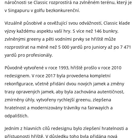
náročnosti se Classic rozprostírá na zvlněném terénu, který je
v Singapuru v golfu bezkonkurenční.
Vizuálně působivé a osvěžující svou odvážností, Classic klade
výzvy každému aspektu vaší hry. S více než 146 bunkry,
zvlněnými greeny a pěti vodními prvky se hřiště může
rozprostírat na méně než 5 000 yardů pro juniory až po 7 471
yardů pro profesionály.
Původně vytvořené v roce 1993, hřiště prošlo v roce 2010
redesignem. V roce 2017 byla provedena kompletní
rekonfigurace, včetně přidání dvou nových jamek a změny
trasy opravených jamek, aby byla zachována autentičnost,
zmírněny úhly, vytvořeny rychlejší greenu, zlepšena
hratelnost a modernizovány trávníky na fairwayích a
odpalištích.
Jedním z hlavních cílů redesignu bylo zlepšení hratelnosti a
přístupnosti hřiště. V důsledku toho byla přidána nová