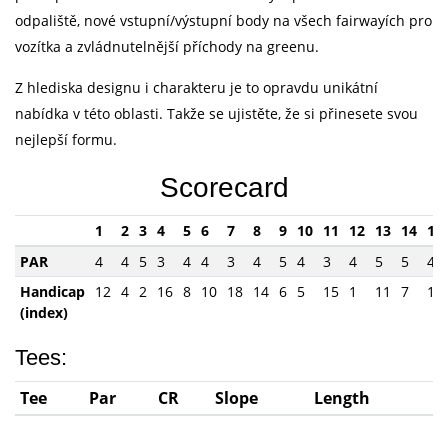
odpaliště, nové vstupní/výstupní body na všech fairwayích pro
vozítka a zvládnutelnější příchody na greenu.
Z hlediska designu i charakteru je to opravdu unikátní
nabídka v této oblasti. Takže se ujistěte, že si přinesete svou
nejlepší formu.
Scorecard
1
2
3
4
5
6
7
8
9
10
11
12
13
14
15
PAR
4
4
5
3
4
4
3
4
5
4
3
4
5
5
4
Handicap
12
4
2
16
8
10
18
14
6
5
15
1
11
7
17
(index)
Tees:
Tee
Par
CR
Slope
Length