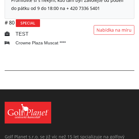
Promluvte si s někým, kdo tam byl! Zavolejte od podelí
do pátku od 9 do 18:00 na + 420 7336 5401
# 80
SPECIAL
Nabídka na míru
TEST
Crowne Plaza Muscat ****
Golf Planet s.r.o. se již víc než 15 let spcializuje na golfový