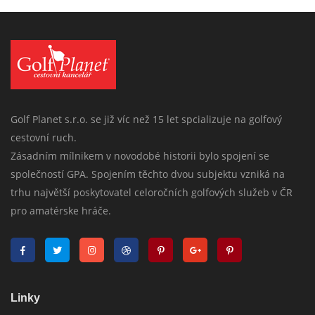
Golf Planet s.r.o. se již víc než 15 let spcializuje na golfový
cestovní ruch.
Zásadním mílnikem v novodobé historii bylo spojení se
společností GPA. Spojením těchto dvou subjektu vzniká na
trhu najvětší poskytovatel celoročních golfových služeb v ČR
pro amatérske hráče.
Linky