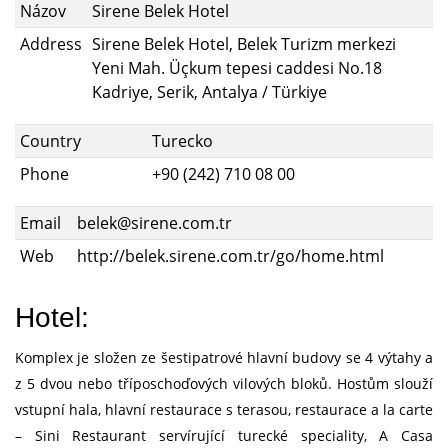
Názov
Sirene Belek Hotel
Address
Sirene Belek Hotel, Belek Turizm merkezi
Yeni Mah. Üçkum tepesi caddesi No.18
Kadriye, Serik, Antalya / Türkiye
Country
Turecko
Phone
+90 (242) 710 08 00
Email
belek@sirene.com.tr
Web
http://belek.sirene.com.tr/go/home.html
Hotel:
Komplex je složen ze šestipatrové hlavní budovy se 4 výtahy a
z 5 dvou nebo tříposchoďových vilových bloků. Hostům slouží
vstupní hala, hlavní restaurace s terasou, restaurace a la carte
– Sini Restaurant servírující turecké speciality, A Casa