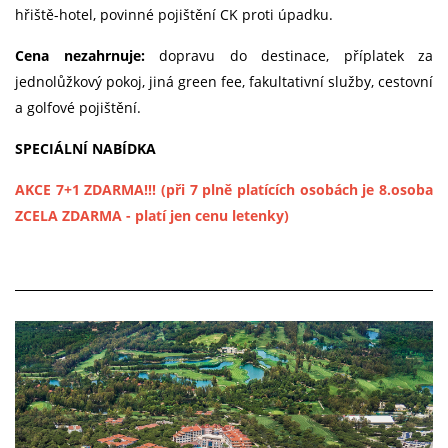
hřiště-hotel, povinné pojištění CK proti úpadku.
Cena nezahrnuje:
dopravu do destinace, příplatek za
jednolůžkový pokoj, jiná green fee, fakultativní služby, cestovní
a golfové pojištění.
SPECIÁLNÍ NABÍDKA
AKCE 7+1 ZDARMA!!! (při 7 plně platících osobách je 8.osoba
ZCELA ZDARMA - platí jen cenu letenky)