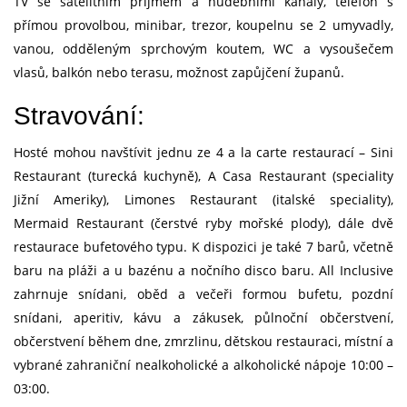
TV se satelitním příjmem a hudebními kanály, telefon s
přímou provolbou, minibar, trezor, koupelnu se 2 umyvadly,
vanou, odděleným sprchovým koutem, WC a vysoušečem
vlasů, balkón nebo terasu, možnost zapůjčení županů.
Stravování:
Hosté mohou navštívit jednu ze 4 a la carte restaurací – Sini
Restaurant (turecká kuchyně), A Casa Restaurant (speciality
Jižní Ameriky), Limones Restaurant (italské speciality),
Mermaid Restaurant (čerstvé ryby mořské plody), dále dvě
restaurace bufetového typu. K dispozici je také 7 barů, včetně
baru na pláži a u bazénu a nočního disco baru. All Inclusive
zahrnuje snídani, oběd a večeři formou bufetu, pozdní
snídani, aperitiv, kávu a zákusek, půlnoční občerstvení,
občerstvení během dne, zmrzlinu, dětskou restauraci, místní a
vybrané zahraniční nealkoholické a alkoholické nápoje 10:00 –
03:00.