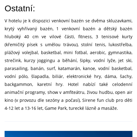
Ostatní:
V hotelu je k dispozici venkovní bazén se dvěma skluzavkami,
krytý vyhřívaný bazén, 1 venkovní bazén a dětský bazén
hluboký 40 cm ve vilové části, fitness, 3 tenisové kurty
(křemičitý písek s umělou trávou), stolní tenis, lukostřelba,
plážový volejbal, basketbal, mini fotbal, aerobic, gymnastika,
strečink, kurzy joggingu a běhání, šipky, vodní lyže, jet ski,
parasailing, banán, surf, katamarán, kanoe, vodní basketbal,
vodní pólo, šlapadla, biliár, elektronické hry, dáma, šachy,
backgammon, karetní hry. Hotel nabízí také celodenní
animační programy, show v amfiteátru, živou hudbu, open air
kino (v provozu dle sezóny a počasí), Sirene fun club pro děti
4-12 let a 13-16 let, Game Park, turecké lázně a masáže.