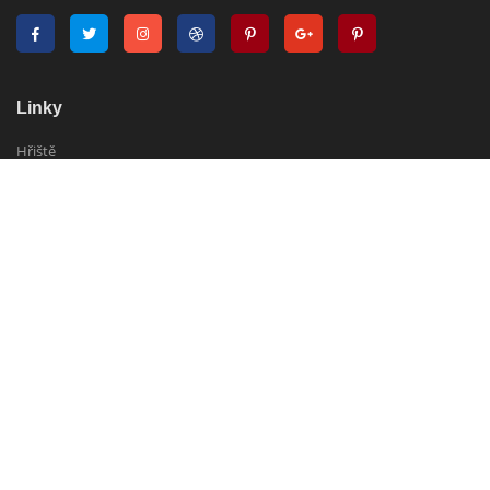
Linky
Hřiště
Hotely
Zájezdy
O nás
Golf Planet
Náš tým
Kontakt