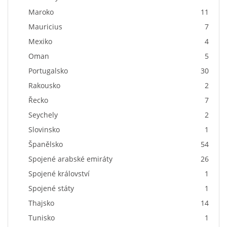
Maroko
11
Mauricius
7
Mexiko
4
Oman
5
Portugalsko
30
Rakousko
2
Řecko
7
Seychely
2
Slovinsko
1
Španělsko
54
Spojené arabské emiráty
26
Spojené království
1
Spojené státy
1
Thajsko
14
Tunisko
1