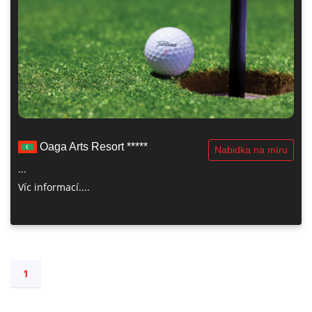
Oaga Arts Resort *****
Nabidka na míru
...
Víc informací....
1