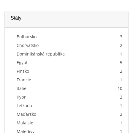
Státy
Bulharsko
3
Chorvatsko
2
Dominikánská republika
1
Egypt
5
Finsko
2
Francie
1
Itálie
10
Kypr
2
Lefkada
1
Maďarsko
2
Malajsie
1
Maledivy
1