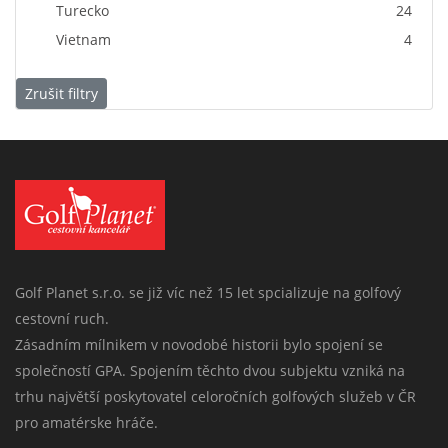
Turecko
24
Vietnam
4
Zrušit filtry
Golf Planet s.r.o. se již víc než 15 let spcializuje na golfový
cestovní ruch.
Zásadním mílnikem v novodobé historii bylo spojení se
společností GPA. Spojením těchto dvou subjektu vzniká na
trhu najvětší poskytovatel celoročních golfových služeb v ČR
pro amatérske hráče.