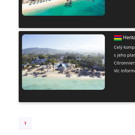
Herita
Celý kompl
s jeho pl
Citronniers
Víc informa
1