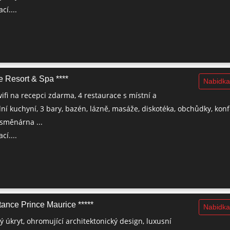
cí....
 Resort & Spa ****
Nabidka
ifi na recepci zdarma, 4 restaurace s místní a
í kuchyní, 3 bary, bazén, lázně, masáže, diskotéka, obchůdky, kon
 směnárna ...
cí....
ance Prince Maurice *****
Nabidka
 úkryt, ohromující architektonický design, luxusní