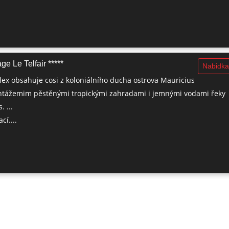
ge Le Telfair *****
Nabidka
ex obsahuje cosi z koloniálního ducha ostrova Mauricius
antážemim pěstěnými tropickými zahradami i jemnými vodami řeky
. ...
cí....