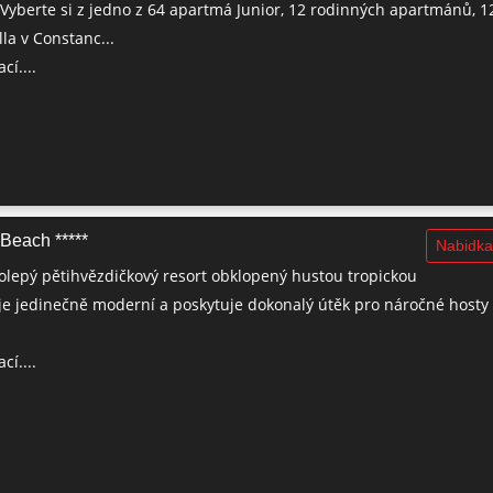
 Vyberte si z jedno z 64 apartmá Junior, 12 rodinných apartmánů, 1
lla v Constanc...
cí....
Beach *****
Nabidka
olepý pětihvězdičkový resort obklopený hustou tropickou
e jedinečně moderní a poskytuje dokonalý útěk pro náročné hosty 
cí....