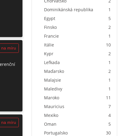
Chorvatsko
2
Dominikánská republika
1
Egypt
5
Finsko
2
Francie
1
Itálie
10
 na míru
Kypr
2
Lefkada
1
ferenční
Maďarsko
2
Malajsie
1
Maledivy
1
Maroko
11
Mauricius
7
Mexiko
4
 na míru
Oman
5
Portugalsko
30