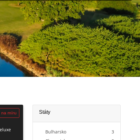
Státy
 na míru
Deluxe
Bulharsko
3