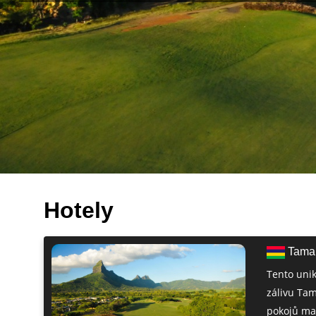
Hotely
Tamar
Tento uni
zálivu Tam
pokojů maj