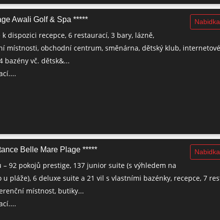
ge Awali Golf & Spa *****
Nabidka
 k dispozici recepce, 6 restaurací, 3 bary, lázně,
í místnosti, obchodní centrum, směnárna, dětský klub, internetov
 4 bazény vč. dětsk&...
cí....
ance Belle Mare Plage *****
Nabidka
 – 92 pokojů prestige, 137 junior suite (s výhledem na
u pláže), 6 deluxe suite a 21 vil s vlastními bazénky, recepce, 7 res
erenční místnost, butiky...
cí....