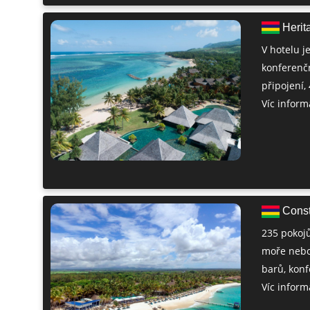
Herita
V hotelu je
konferenčn
připojení,
Víc informa
Const
235 pokojů
moře nebo 
barů, konf
Víc informa