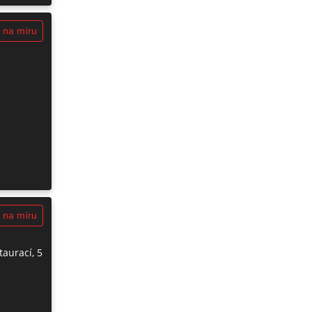
 na míru
é
 na míru
taurací, 5