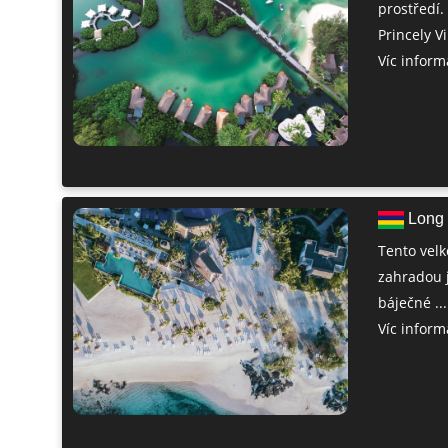
prostředí.
Princely Vi
Víc informa
Long 
Tento velk
zahradou j
báječné ...
Víc informa