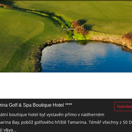
ina Golf & Spa Boutique Hotel ****
Nabidka
kátní boutique hotel byl vystavěn přímo v nádherném
arina Bay, poblíž golfového hřiště Tamarina. Téměř všechny z 50 
í v&ya...