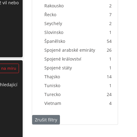
2 vil nebo
Rakousko
2
Řecko
7
Seychely
2
Slovinsko
1
Španělsko
54
Spojené arabské emiráty
26
Spojené království
1
Spojené státy
1
 na míru
Thajsko
14
hledající
Tunisko
1
Turecko
24
Vietnam
4
Zrušit filtry