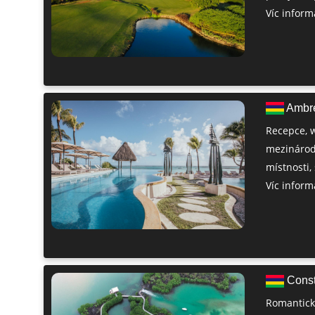
Víc informa
Ambre
Recepce, w
mezinárodn
místnosti,
Víc informa
Const
Romantický