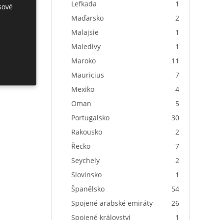
Lefkada
1
sové
Maďarsko
2
Malajsie
1
Maledivy
1
Maroko
11
Mauricius
7
Mexiko
4
Oman
5
Portugalsko
30
Rakousko
2
Řecko
7
Seychely
2
Slovinsko
1
Španělsko
54
Spojené arabské emiráty
26
Spojené království
1