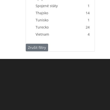
Spojené státy
1
Thajsko
14
Tunisko
1
Turecko
24
Vietnam
4
Zrušit filtry