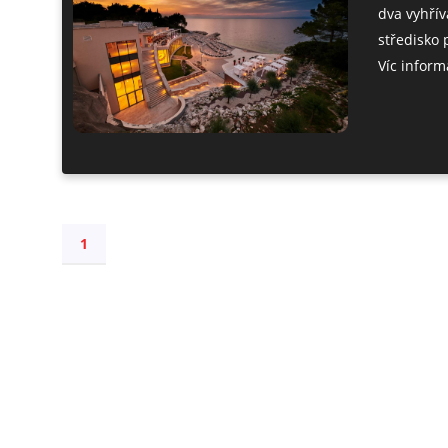
dva vyhřív
středisko 
Víc informa
1