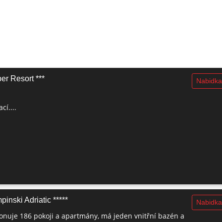
er Resort ***
Nabidka
cí....
inski Adriatic *****
Nabidka
onuje 186 pokoji a apartmány, má jeden vnitřní bazén a