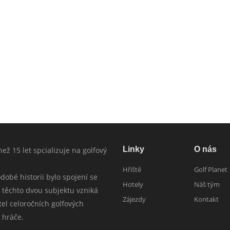
Linky
O nás
c než 15 let spcializuje na golfový
Hřiště
Golf Planet
obé historii bylo spojení se
Hotely
Náš tým
 těchto dvou subjektu vzniká
Zájezdy
Kontakt
tel celoročních golfových
 hráče.