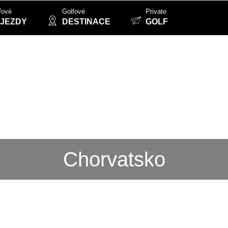
fové
Golfové
Private
JEZDY
DESTINACE
GOLF
Chorvatsko