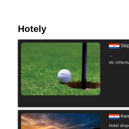
Hotely
Skip
...
Víc informa
Kemp
Hotel disp