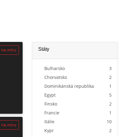
Státy
 na míru
Bulharsko
3
Chorvatsko
2
Dominikánská republika
1
Egypt
5
Finsko
2
Francie
1
Itálie
10
 na míru
Kypr
2