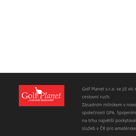
Golf Planet s.r.o. se již ví
cestovní ruch.
Zásadním mílnikem v novod
společností GPA. Spojením
na trhu najvětší poskytova
služeb v ČR pro amatérske