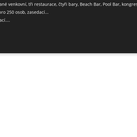
ané venkovní, tři restaurace, čtyři bary, Beach Bar, Pool Bar, kongre
pro 250 osob, zasedací...
cí....